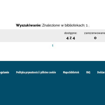
Wyszukiwanie:
Znalezione w bibliotekach: 1 .
dostępne:
zarezerwowane
4 z 4
0
1
egulamin
Polityka prywatności i plików cookie
Mapa bibliotek
FAQ
Deklar