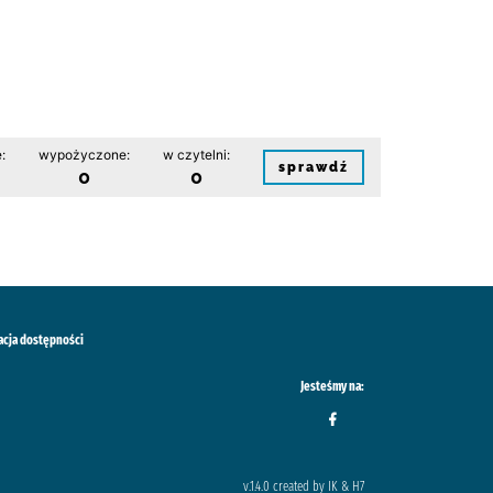
:
wypożyczone:
w czytelni:
sprawdź
0
0
acja dostępności
Jesteśmy na:
v.1.4.0 created by IK & H7