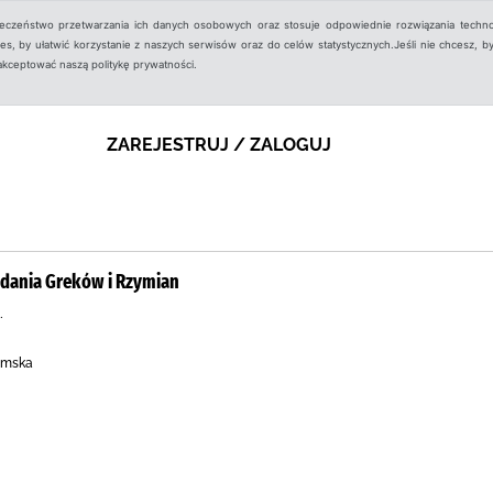
ieczeństwo przetwarzania ich danych osobowych oraz stosuje odpowiednie rozwiązania techno
, by ułatwić korzystanie z naszych serwisów oraz do celów statystycznych.Jeśli nie chcesz, by
aakceptować naszą politykę prywatności.
ZAREJESTRUJ / ZALOGUJ
podania Greków i Rzymian
.
zymska