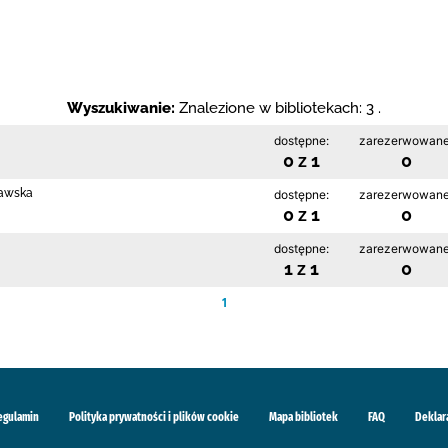
Wyszukiwanie:
Znalezione w bibliotekach: 3 .
dostępne:
zarezerwowane
0 z 1
0
rawska
dostępne:
zarezerwowane
0 z 1
0
dostępne:
zarezerwowane
1 z 1
0
1
egulamin
Polityka prywatności i plików cookie
Mapa bibliotek
FAQ
Deklar