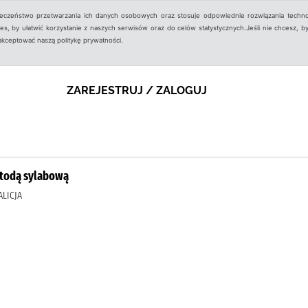
ieczeństwo przetwarzania ich danych osobowych oraz stosuje odpowiednie rozwiązania techno
, by ułatwić korzystanie z naszych serwisów oraz do celów statystycznych.Jeśli nie chcesz, by
aakceptować naszą politykę prywatności.
ZAREJESTRUJ / ZALOGUJ
etodą sylabową
LICJA