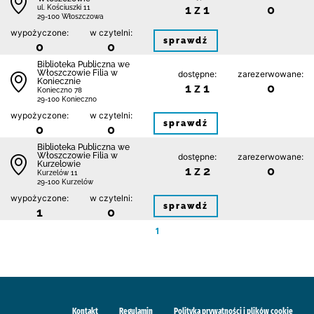
1 z 1
0
ul. Kościuszki 11
29-100 Włoszczowa
wypożyczone:
w czytelni:
sprawdź
0
0
Biblioteka Publiczna we
Włoszczowie Filia w
dostępne:
zarezerwowane:
Koniecznie
1 z 1
0
Konieczno 78
29-100 Konieczno
wypożyczone:
w czytelni:
sprawdź
0
0
Biblioteka Publiczna we
Włoszczowie Filia w
dostępne:
zarezerwowane:
Kurzelowie
1 z 2
0
Kurzelów 11
29-100 Kurzelów
wypożyczone:
w czytelni:
sprawdź
1
0
1
Kontakt
Regulamin
Polityka prywatności i plików cookie