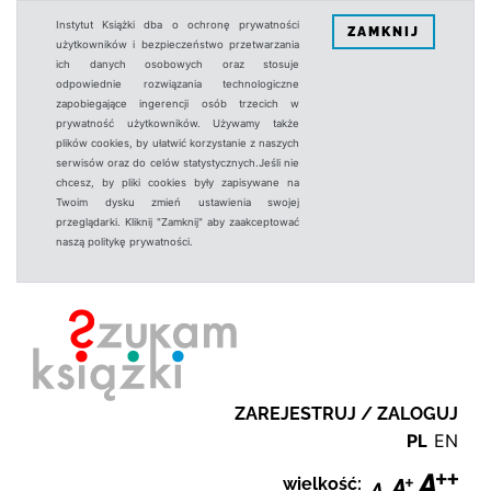
Instytut Książki dba o ochronę prywatności
ZAMKNIJ
użytkowników i bezpieczeństwo przetwarzania
ich danych osobowych oraz stosuje
odpowiednie rozwiązania technologiczne
zapobiegające ingerencji osób trzecich w
prywatność użytkowników. Używamy także
plików cookies, by ułatwić korzystanie z naszych
serwisów oraz do celów statystycznych.Jeśli nie
chcesz, by pliki cookies były zapisywane na
Twoim dysku zmień ustawienia swojej
przeglądarki. Kliknij "Zamknij" aby zaakceptować
naszą politykę prywatności.
ZAREJESTRUJ / ZALOGUJ
PL
EN
wielkość: