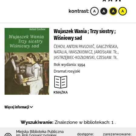
kontrast:
Wujaszek Wania ; Trzy siostry ;
Wiśniowy sad
ČEHOV, ANTON PAVLOVIČ, GAŁCZYŃSKA,
NATALIA, IWASZKIEWICZ, JAROSŁAW. TŁ.,
JASTRZĘBIEC-KOZŁOWSKI, CZESŁAW. TŁ.
Rok wydania: 1994
Dramat rosyjski
Więcej informacji
Wyszukiwanie:
Znalezione w bibliotekach: 1 .
Miejska Biblioteka Publiczna
dostępne:
zarezerwowane:
im. Poli Gojawiczyńskiej