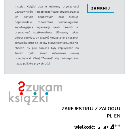
Instytut Książki dba o ochronę prywatności
ZAMKNIJ
użytkowników i bezpieczeństwo przetwarzania
ich danych osobowych oraz stosuje
odpowiednie rozwiązania technologiczne
zapobiegające ingerencji osób trzecich w
prywatność użytkowników. Używamy także
plików cookies, by ułatwić korzystanie z naszych
serwisów oraz do celów statystycznych.Jeśli nie
chcesz, by pliki cookies były zapisywane na
Twoim dysku zmień ustawienia swojej
przeglądarki. Kliknij "Zamknij" aby zaakceptować
naszą politykę prywatności.
ZAREJESTRUJ / ZALOGUJ
PL
EN
wielkość: