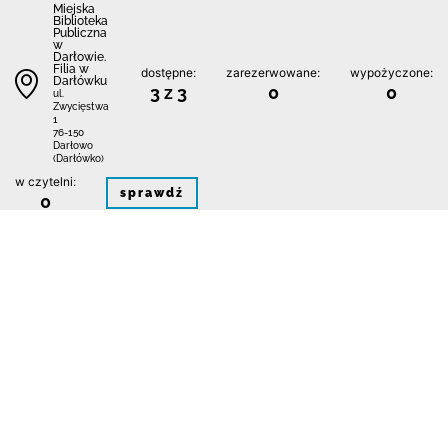
Miejska
Biblioteka
Publiczna
w
Darłowie.
Filia w
dostępne:
zarezerwowane:
wypożyczone:
Darłówku
3 z 3
0
0
ul.
Zwycięstwa
1
76-150
Darłowo
(Darłówko)
w czytelni:
sprawdź
0
1
Kontakt
Regulamin
Polityka prywatności i plików cookie
Mapa bibliotek
FAQ
Deklaracja dostępności
Dane pochodzą z systemu:
Jesteśmy na: