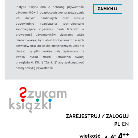
Instytut Książki dba o ochronę prywatności
ZAMKNIJ
użytkowników i bezpieczeństwo przetwarzania
ich danych osobowych oraz stosuje
odpowiednie rozwiązania technologiczne
zapobiegające ingerencji osób trzecich w
prywatność użytkowników. Używamy także
plików cookies, by ułatwić korzystanie z naszych
serwisów oraz do celów statystycznych.Jeśli nie
chcesz, by pliki cookies były zapisywane na
Twoim dysku zmień ustawienia swojej
przeglądarki. Kliknij "Zamknij" aby zaakceptować
naszą politykę prywatności.
ZAREJESTRUJ / ZALOGUJ
PL
EN
wielkość: