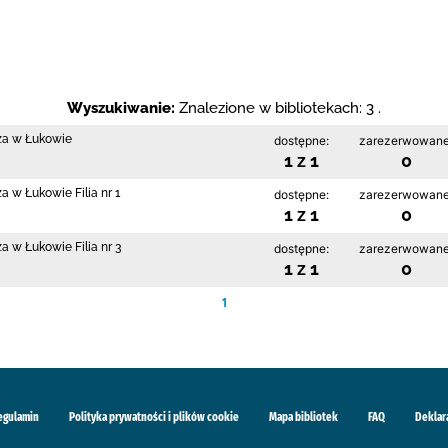
Wyszukiwanie:
Znalezione w bibliotekach: 3 .
cza w Łukowie
dostępne:
zarezerwowane
1 z 1
0
a w Łukowie Filia nr 1
dostępne:
zarezerwowane
1 z 1
0
a w Łukowie Filia nr 3
dostępne:
zarezerwowane
1 z 1
0
1
egulamin
Polityka prywatności i plików cookie
Mapa bibliotek
FAQ
Deklar