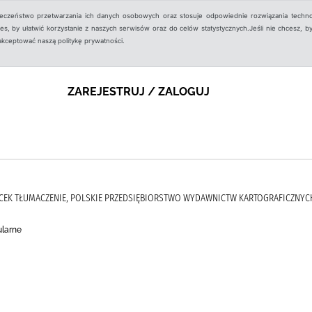
ieczeństwo przetwarzania ich danych osobowych oraz stosuje odpowiednie rozwiązania techno
, by ułatwić korzystanie z naszych serwisów oraz do celów statystycznych.Jeśli nie chcesz, by
aakceptować naszą politykę prywatności.
ZAREJESTRUJ / ZALOGUJ
 JACEK TŁUMACZENIE, POLSKIE PRZEDSIĘBIORSTWO WYDAWNICTW KARTOGRAFICZNYC
larne