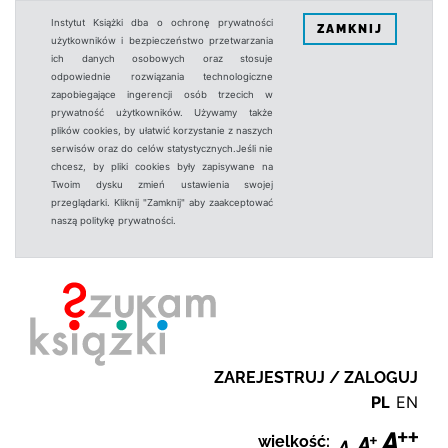
Instytut Książki dba o ochronę prywatności
ZAMKNIJ
użytkowników i bezpieczeństwo przetwarzania
ich danych osobowych oraz stosuje
odpowiednie rozwiązania technologiczne
zapobiegające ingerencji osób trzecich w
prywatność użytkowników. Używamy także
plików cookies, by ułatwić korzystanie z naszych
serwisów oraz do celów statystycznych.Jeśli nie
chcesz, by pliki cookies były zapisywane na
Twoim dysku zmień ustawienia swojej
przeglądarki. Kliknij "Zamknij" aby zaakceptować
naszą politykę prywatności.
ZAREJESTRUJ / ZALOGUJ
PL
EN
wielkość: