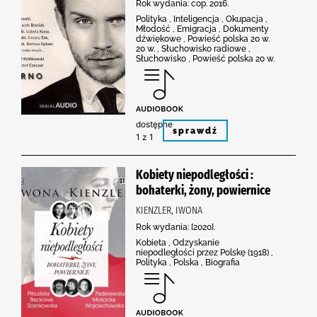
Rok wydania: cop. 2016.
Polityka , Inteligencja , Okupacja ,
Młodość , Emigracja , Dokumenty
dźwiękowe , Powieść polska 20 w.
20 w. , Słuchowisko radiowe ,
Słuchowisko , Powieść polska 20 w.
dostępne
sprawdź
1 z 1
Kobiety niepodległości :
bohaterki, żony, powiernice
KIENZLER, IWONA
Rok wydania: [2020].
Kobieta , Odzyskanie
niepodległości przez Polskę (1918) ,
Polityka , Polska , Biografia