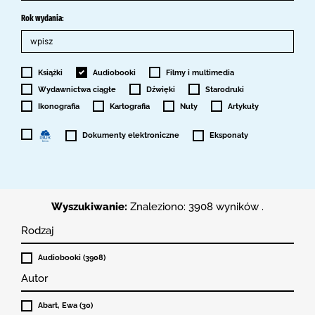
Rok wydania:
Książki
Audiobooki
Filmy i multimedia
Wydawnictwa ciągłe
Dźwięki
Starodruki
Ikonografia
Kartografia
Nuty
Artykuły
Dokumenty elektroniczne
Eksponaty
Wyszukiwanie:
Znaleziono: 3908 wyników .
Rodzaj
Audiobooki (3908)
Autor
Abart, Ewa (30)