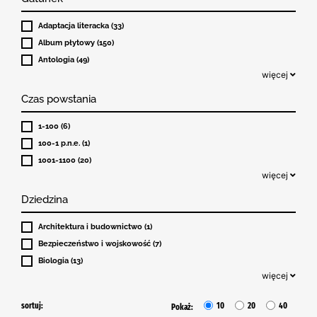
Adaptacja literacka (33)
Album płytowy (150)
Antologia (49)
więcej
Czas powstania
1-100 (6)
100-1 p.n.e. (1)
1001-1100 (20)
więcej
Dziedzina
Architektura i budownictwo (1)
Bezpieczeństwo i wojskowość (7)
Biologia (13)
więcej
sortuj:
10
20
40
Pokaż: