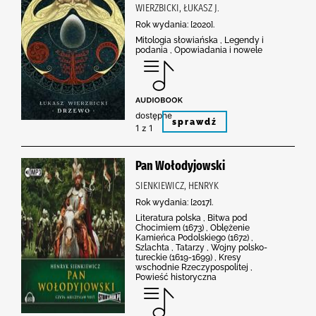
WIERZBICKI, ŁUKASZ J.
Rok wydania: [2020].
Mitologia słowiańska , Legendy i
podania , Opowiadania i nowele
dostępne
sprawdź
1 z 1
Pan Wołodyjowski
SIENKIEWICZ, HENRYK
Rok wydania: [2017].
Literatura polska , Bitwa pod
Chocimiem (1673) , Oblężenie
Kamieńca Podolskiego (1672) ,
Szlachta , Tatarzy , Wojny polsko-
tureckie (1619-1699) , Kresy
wschodnie Rzeczypospolitej ,
Powieść historyczna