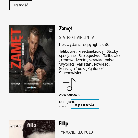
Zamęt
SEVERSKI, VINCENT V.
Rok wydania: copyright 2018.
Talibowie , Przedsiębiorcy , Służby
specjalne , Szpiegostwo , Talibowie
, Uprowadzenie , Wywiad polski ,
Wywiad , Pakistan , Powieść ,
Sensacja (rodzaj/gatunek) ,
Słuchowisko
dostępne
sprawdź
1 z 1
Filip
TYRMAND, LEOPOLD