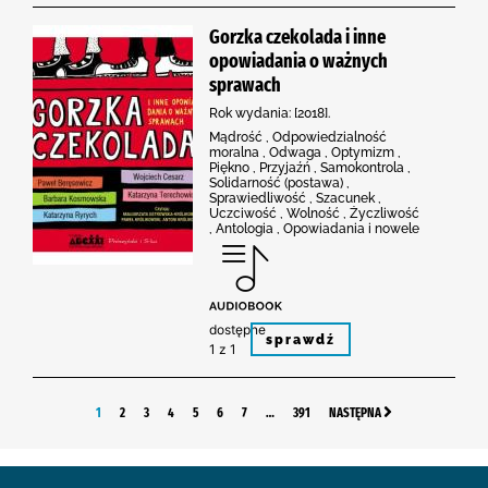
Gorzka czekolada i inne
opowiadania o ważnych
sprawach
Rok wydania: [2018].
Mądrość , Odpowiedzialność
moralna , Odwaga , Optymizm ,
Piękno , Przyjaźń , Samokontrola ,
Solidarność (postawa) ,
Sprawiedliwość , Szacunek ,
Uczciwość , Wolność , Życzliwość
, Antologia , Opowiadania i nowele
dostępne
sprawdź
1 z 1
1
2
3
4
5
6
7
…
391
NASTĘPNA