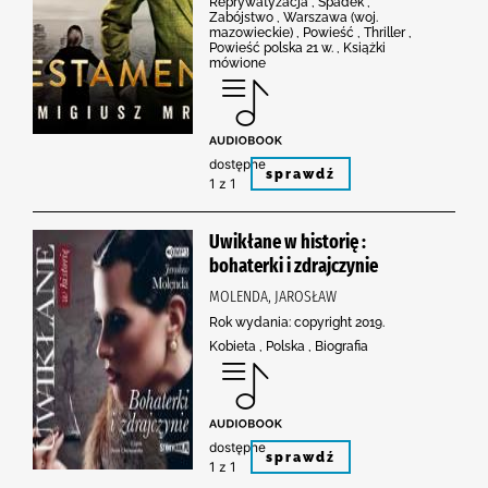
Reprywatyzacja , Spadek ,
Zabójstwo , Warszawa (woj.
mazowieckie) , Powieść , Thriller ,
Powieść polska 21 w. , Książki
mówione
dostępne
sprawdź
1 z 1
Uwikłane w historię :
bohaterki i zdrajczynie
MOLENDA, JAROSŁAW
Rok wydania: copyright 2019.
Kobieta , Polska , Biografia
dostępne
sprawdź
1 z 1