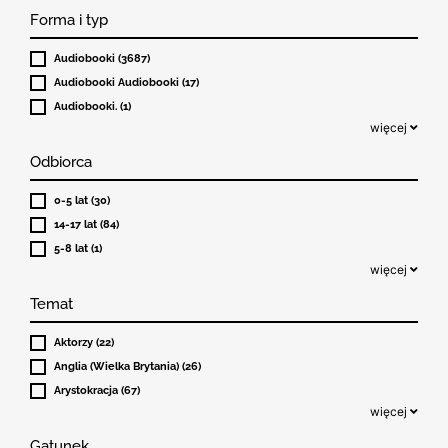
Forma i typ
Audiobooki (3687)
Audiobooki Audiobooki (17)
Audiobooki. (1)
więcej
Odbiorca
0-5 lat (30)
14-17 lat (84)
5-8 lat (1)
więcej
Temat
Aktorzy (22)
Anglia (Wielka Brytania) (26)
Arystokracja (67)
więcej
Gatunek