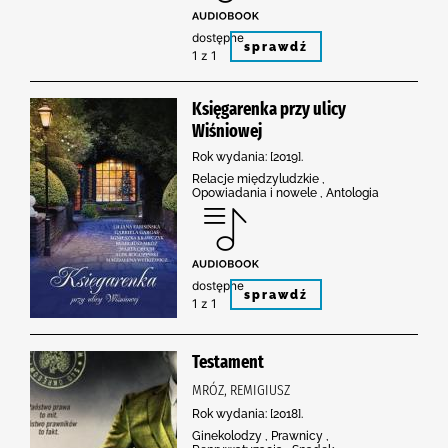
dostępne
sprawdź
1 z 1
Księgarenka przy ulicy
Wiśniowej
Rok wydania: [2019].
Relacje międzyludzkie ,
Opowiadania i nowele , Antologia
dostępne
sprawdź
1 z 1
Testament
MRÓZ, REMIGIUSZ
Rok wydania: [2018].
Ginekolodzy , Prawnicy ,