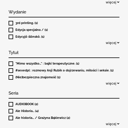
więcej
Wydanie
3rd printing. (1)
Edycja specjalna / (1)
Edycyjŏ ślōnskŏ. (1)
więcej
Tytuł
"Mimo wszystko..." : bajki terapeutyczne. (1)
#sexedpl : rozmowy Anji Rubik o dojrzewaniu, miłości i seksie. (1)
(Nie)bezpieczna znajomość (1)
więcej
Seria
AUDIOBOOK (2)
Ale Historia... (4)
Ale historia... / Grażyna Bąkiewicz (2)
więcej