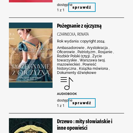
dostępne
sprawdź
1 z 1
Pożegnanie z ojczyzną
CZARNECKA, RENATA
Rok wydania: copyright 2024.
Ambasadorowie , Arystokracja ,
Oficerowie , Patriotyzm , Rosjanie ,
Rozbiór Polski (1793) , Życie
towarzyskie , Warszawa (woj.
mazowieckie) , Powieść
historyczna , Książka mówiona ,
Dokumenty dźwiękowe
dostępne
sprawdź
1 z 1
Drzewo : mity słowiańskie i
inne opowieści