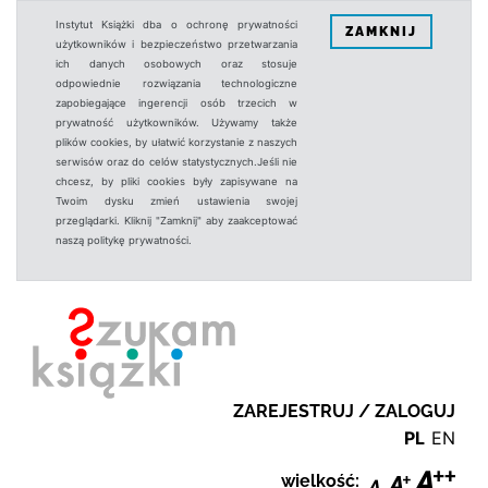
Instytut Książki dba o ochronę prywatności
ZAMKNIJ
użytkowników i bezpieczeństwo przetwarzania
ich danych osobowych oraz stosuje
odpowiednie rozwiązania technologiczne
zapobiegające ingerencji osób trzecich w
prywatność użytkowników. Używamy także
plików cookies, by ułatwić korzystanie z naszych
serwisów oraz do celów statystycznych.Jeśli nie
chcesz, by pliki cookies były zapisywane na
Twoim dysku zmień ustawienia swojej
przeglądarki. Kliknij "Zamknij" aby zaakceptować
naszą politykę prywatności.
ZAREJESTRUJ / ZALOGUJ
PL
EN
wielkość: