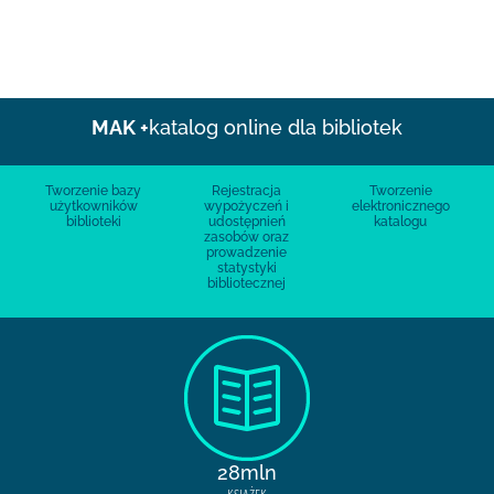
MAK +
katalog online dla bibliotek
Tworzenie bazy
Rejestracja
Tworzenie
użytkowników
wypożyczeń i
elektronicznego
biblioteki
udostępnień
katalogu
zasobów oraz
prowadzenie
statystyki
bibliotecznej
28mln