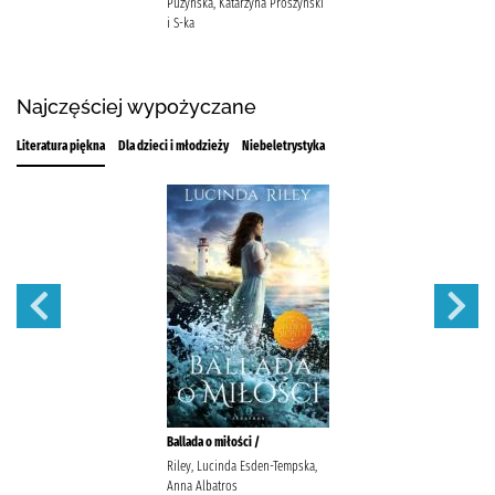
Puzyńska, Katarzyna Prószyński
i S-ka
Najczęściej wypożyczane
Literatura piękna
Dla dzieci i młodzieży
Niebeletrystyka
Ballada o miłości /
Riley, Lucinda Esden-Tempska,
Anna Albatros