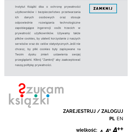
Instytut Książki dba o ochronę prywatności
ZAMKNIJ
użytkowników i bezpieczeństwo przetwarzania
ich danych osobowych oraz stosuje
odpowiednie rozwiązania technologiczne
zapobiegające ingerencji osób trzecich w
prywatność użytkowników. Używamy także
plików cookies, by ułatwić korzystanie z naszych
serwisów oraz do celów statystycznych.Jeśli nie
chcesz, by pliki cookies były zapisywane na
Twoim dysku zmień ustawienia swojej
przeglądarki. Kliknij "Zamknij" aby zaakceptować
naszą politykę prywatności.
ZAREJESTRUJ / ZALOGUJ
PL
EN
wielkość: