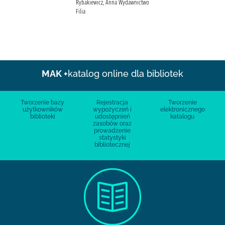
Rybakiewicz, Anna Wydawnictwo
Filia
MAK +
katalog online dla bibliotek
Tworzenie bazy
Rejestracja
Tworzenie
użytkowników
wypożyczeń i
elektronicznego
biblioteki
udostępnień
katalogu
zasobów oraz
prowadzenie
statystyki
bibliotecznej