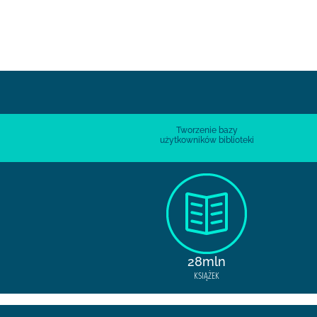
Tworzenie bazy
użytkowników biblioteki
28mln
KSIĄŻEK