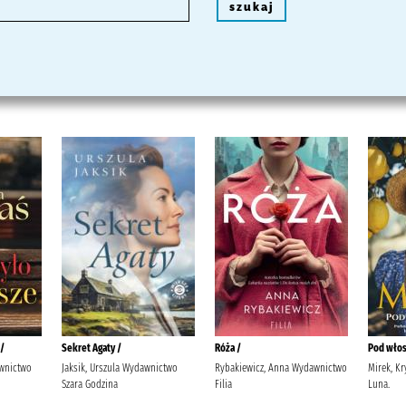
szukaj
 /
Sekret Agaty /
Róża /
Pod włos
awnictwo
Jaksik, Urszula Wydawnictwo
Rybakiewicz, Anna Wydawnictwo
Mirek, K
Szara Godzina
Filia
Luna.