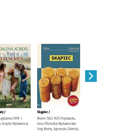
ary /
Skąpiec /
Tam, gdzie bzy sięgają nieba /
agdalena (1978- )
Molier (1622-1673) Popławska,
Manelska, Małgorzata
y Instytut Wydawniczy
Anna (filolożka) Wydawnictwo
Wydawnictwo WasPos
Greg Woźny, Agnieszka Żeleński,