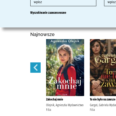
Wyszukiwanie zaawansowane
Najnowsze
Tam, gdzie jest miejsce przy
Zakochaj mnie
To nie było na zawsze
stole /
Olejnik, Agnieszka Wydawnictwo
Gargaś, Gabriela Wyd
Knedler, Magdalena
Filia
Filia
Wydawnictwo Zwierciadło