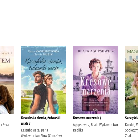
Kaszubska ziemia, żuławski
Kresowe marzenia /
Szczęści
wiatr /
 i S-ka
Agopsowicz, Beata Wydawnictwo
Kordel, M
Kaszubowska, Daria
Replika
Społeczn
Wydawnictwo Flow (Chorzów)
Znak