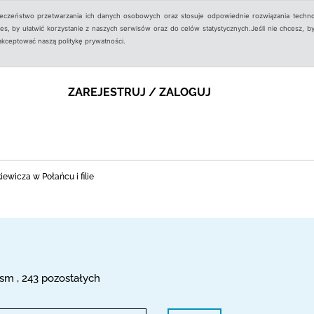
ieczeństwo przetwarzania ich danych osobowych oraz stosuje odpowiednie rozwiązania techno
, by ułatwić korzystanie z naszych serwisów oraz do celów statystycznych.Jeśli nie chcesz, by
aakceptować naszą politykę prywatności.
ZAREJESTRUJ / ZALOGUJ
iewicza w Połańcu i filie
sm , 243 pozostałych