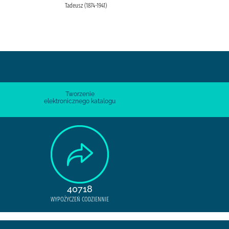
Tadeusz (1874-1941)
Tworzenie
elektronicznego katalogu
40718
WYPOŻYCZEŃ CODZIENNIE