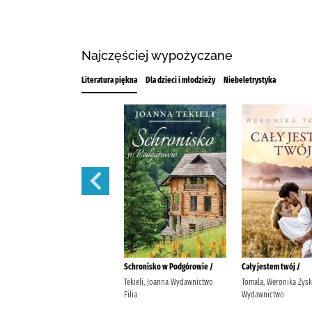
Najczęściej wypożyczane
Literatura piękna
Dla dzieci i młodzieży
Niebeletrystyka
Zamek z piasku /
Schronisko w Podgórowie /
Cały jestem twój /
Witkiewicz, Magdalena (1976- )
Tekieli, Joanna Wydawnictwo
Tomala, Weronika Zysk
Termedia
Filia
Wydawnictwo