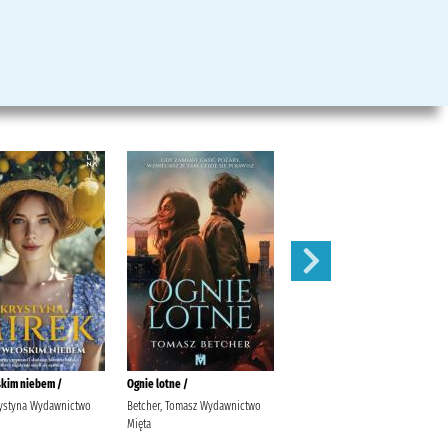
kim niebem /
Ognie lotne /
Nie obiecuj mi jutra /
rystyna Wydawnictwo
Betcher, Tomasz Wydawnictwo
Gargaś, Gabriela Termedia
Mięta