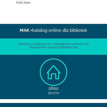
Kubik, Sylwia
MAK +
katalog online dla bibliotek
Rejestracja wypożyczeń i udostępnień zasobów oraz
prowadzenie statystyki bibliotecznej
2602
BIBLIOTEKI