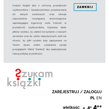
Instytut Książki dba o ochronę prywatności
ZAMKNIJ
użytkowników i bezpieczeństwo przetwarzania
ich danych osobowych oraz stosuje
odpowiednie rozwiązania technologiczne
zapobiegające ingerencji osób trzecich w
prywatność użytkowników. Używamy także
plików cookies, by ułatwić korzystanie z naszych
serwisów oraz do celów statystycznych.Jeśli nie
chcesz, by pliki cookies były zapisywane na
Twoim dysku zmień ustawienia swojej
przeglądarki. Kliknij "Zamknij" aby zaakceptować
naszą politykę prywatności.
ZAREJESTRUJ / ZALOGUJ
PL
EN
wielkość: