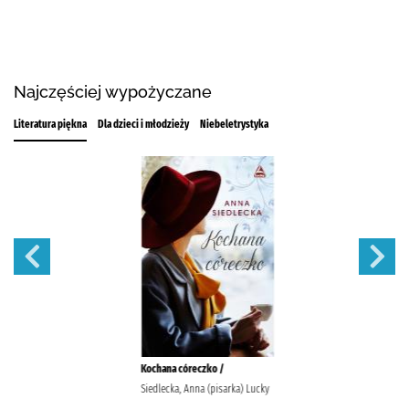
Najczęściej wypożyczane
Literatura piękna
Dla dzieci i młodzieży
Niebeletrystyka
Kochana córeczko /
Siedlecka, Anna (pisarka) Lucky