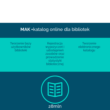
MAK +
katalog online dla bibliotek
Tworzenie bazy
Rejestracja
Tworzenie
użytkowników
wypożyczeń i
elektronicznego
biblioteki
udostępnień
katalogu
zasobów oraz
prowadzenie
statystyki
bibliotecznej
28mln