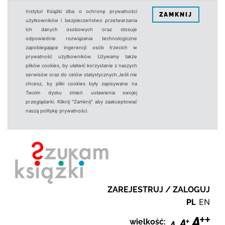
Instytut Książki dba o ochronę prywatności
ZAMKNIJ
użytkowników i bezpieczeństwo przetwarzania
ich danych osobowych oraz stosuje
odpowiednie rozwiązania technologiczne
zapobiegające ingerencji osób trzecich w
prywatność użytkowników. Używamy także
plików cookies, by ułatwić korzystanie z naszych
serwisów oraz do celów statystycznych.Jeśli nie
chcesz, by pliki cookies były zapisywane na
Twoim dysku zmień ustawienia swojej
przeglądarki. Kliknij "Zamknij" aby zaakceptować
naszą politykę prywatności.
ZAREJESTRUJ / ZALOGUJ
PL
EN
wielkość: