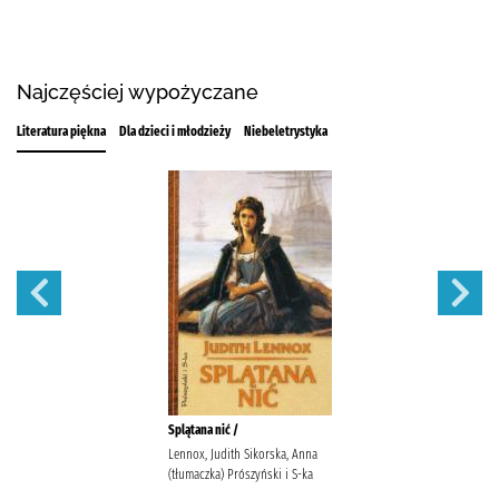
Najczęściej wypożyczane
Literatura piękna
Dla dzieci i młodzieży
Niebeletrystyka
Splątana nić /
Lennox, Judith Sikorska, Anna
(tłumaczka) Prószyński i S-ka