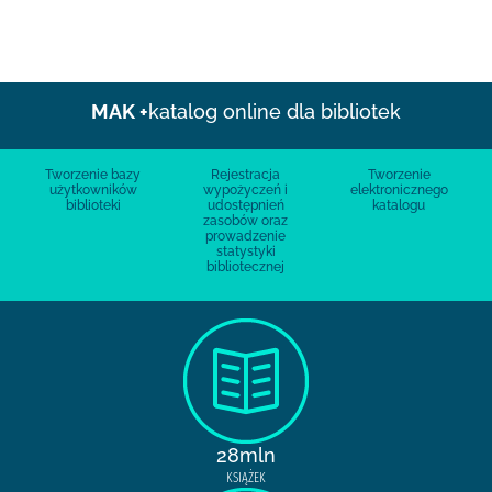
MAK +
katalog online dla bibliotek
Tworzenie bazy
Rejestracja
Tworzenie
użytkowników
wypożyczeń i
elektronicznego
biblioteki
udostępnień
katalogu
zasobów oraz
prowadzenie
statystyki
bibliotecznej
28mln
KSIĄŻEK