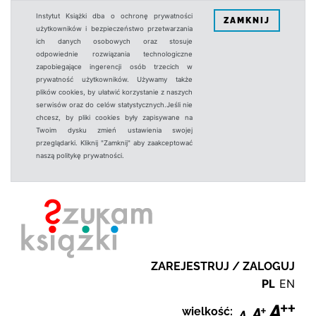
Instytut Książki dba o ochronę prywatności
ZAMKNIJ
użytkowników i bezpieczeństwo przetwarzania
ich danych osobowych oraz stosuje
odpowiednie rozwiązania technologiczne
zapobiegające ingerencji osób trzecich w
prywatność użytkowników. Używamy także
plików cookies, by ułatwić korzystanie z naszych
serwisów oraz do celów statystycznych.Jeśli nie
chcesz, by pliki cookies były zapisywane na
Twoim dysku zmień ustawienia swojej
przeglądarki. Kliknij "Zamknij" aby zaakceptować
naszą politykę prywatności.
ZAREJESTRUJ / ZALOGUJ
PL
EN
wielkość: