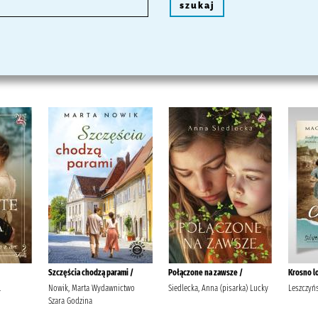
szukaj
Szczęścia chodzą parami /
Połączone na zawsze /
Krosno l
.
Nowik, Marta Wydawnictwo
Siedlecka, Anna (pisarka) Lucky
Leszczyń
Szara Godzina