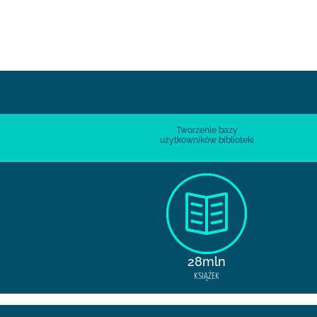
Tworzenie bazy
użytkowników biblioteki
28mln
KSIĄŻEK