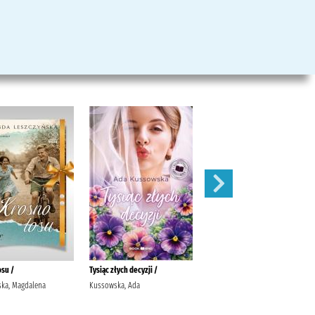
osu /
Tysiąc złych decyzji /
Żakiet w kwiatki /
ska, Magdalena
Kussowska, Ada
Kowalewska, Katarzyna (1980- )
Capital Village