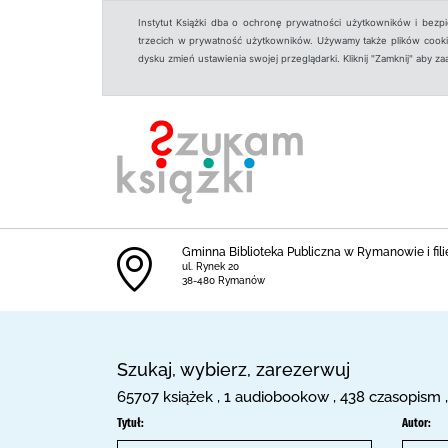
Instytut Książki dba o ochronę prywatności użytkowników i bezp
trzecich w prywatność użytkowników. Używamy także plików cookies
dysku zmień ustawienia swojej przeglądarki. Kliknij "Zamknij" aby z
Gminna Biblioteka Publiczna w Rymanowie i fili
ul. Rynek 20
38-480 Rymanów
Szukaj, wybierz, zarezerwuj
65707 książek , 1 audiobookow , 438 czasopism 
Tytuł:
Autor: