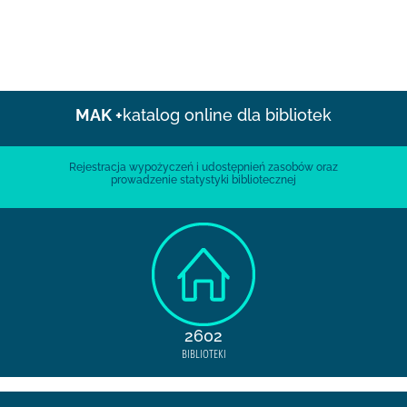
MAK +
katalog online dla bibliotek
Rejestracja wypożyczeń i udostępnień zasobów oraz
prowadzenie statystyki bibliotecznej
2602
BIBLIOTEKI