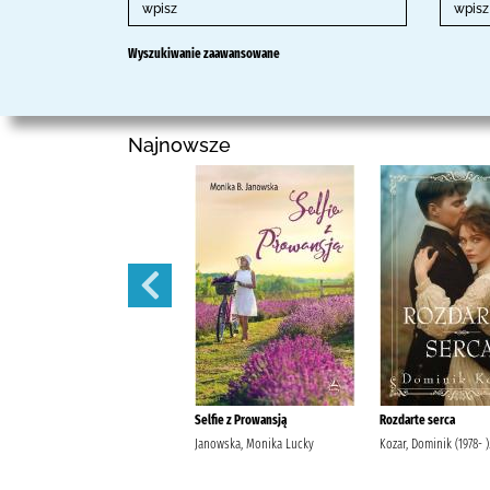
Wyszukiwanie zaawansowane
Najnowsze
Rozterki serca /
Selfie z Prowansją
Rozdarte serca
Wons, Laurencja Lucky
Janowska, Monika Lucky
Kozar, Dominik (1978- )