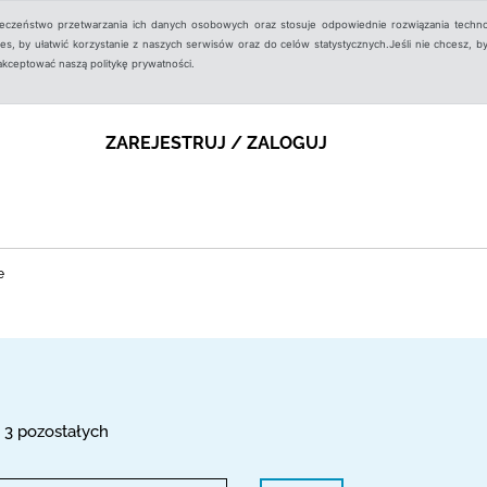
ieczeństwo przetwarzania ich danych osobowych oraz stosuje odpowiednie rozwiązania techno
, by ułatwić korzystanie z naszych serwisów oraz do celów statystycznych.Jeśli nie chcesz, by
aakceptować naszą politykę prywatności.
ZAREJESTRUJ / ZALOGUJ
e
, 3 pozostałych