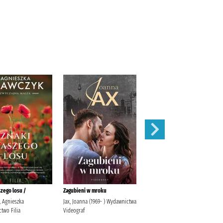
szego losu /
Zagubieni w mroku
Obiecaj, że wrócisz /
, Agnieszka
Jax, Joanna (1969- ) Wydawnictwa
Wysoczańska, Barbara
two Filia
Videograf
Wydawnictwo Filia