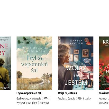
I tylko wspomnień żal /
Wciąż tu jestem /
Znaki na
Garkowska, Małgorzata (1977- )
Awolusi, Danuta (1986- ) Lucky
Krawczyk
Wydawnictwo Flow (Chorzów)
Wydawnic