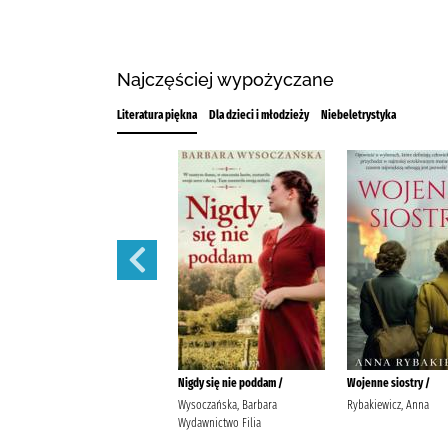
Najczęściej wypożyczane
Literatura piękna
Dla dzieci i młodzieży
Niebeletrystyka
Dwór na wrzosowiskach /
Nigdy się nie poddam /
Wojenne siostry /
Paczkowski, Andrzej F. (1982- )
Wysoczańska, Barbara
Rybakiewicz, Anna
Wydawnictwo WasPos
Wydawnictwo Filia