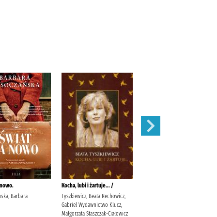
 nowo.
Kocha, lubi i żartuje... /
Olive powraca /
ska, Barbara
Tyszkiewicz, Beata Rechowicz,
Strout, Elizabeth (1956- )
Gabriel Wydawnictwo Klucz,
Horodyska, Ewa (1964- ) Wielka
Małgorzata Staszczak-Ciałowicz
Litera