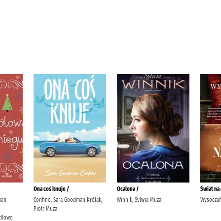
Ona coś knuje /
Ocalona /
Świat na
ian
Confino, Sara Goodman Królak,
Winnik, Sylwia Muza
Wysoczań
Piotr Muza
ndlowo