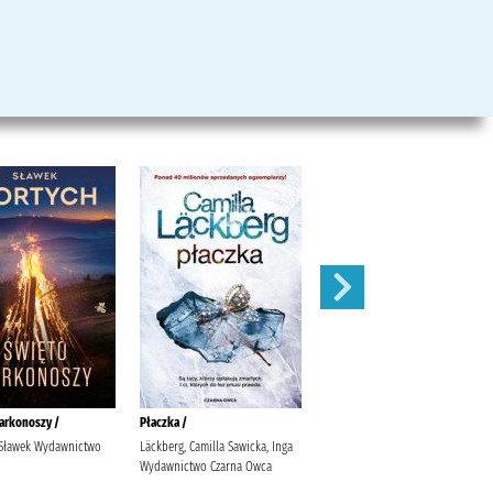
arkonoszy /
Płaczka /
Tam, gdzie rzeki wstrzymują
swój bieg /
 Sławek Wydawnictwo
Läckberg, Camilla Sawicka, Inga
Wydawnictwo Czarna Owca
Paszyńska, Maria Wydawnictwo
Filia