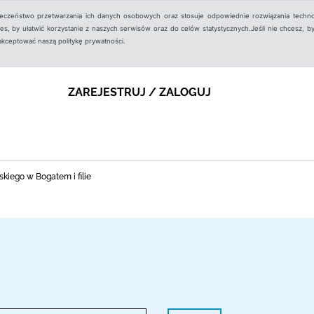
ieczeństwo przetwarzania ich danych osobowych oraz stosuje odpowiednie rozwiązania techno
, by ułatwić korzystanie z naszych serwisów oraz do celów statystycznych.Jeśli nie chcesz, by
aakceptować naszą politykę prywatności.
ZAREJESTRUJ / ZALOGUJ
kiego w Bogatem i filie