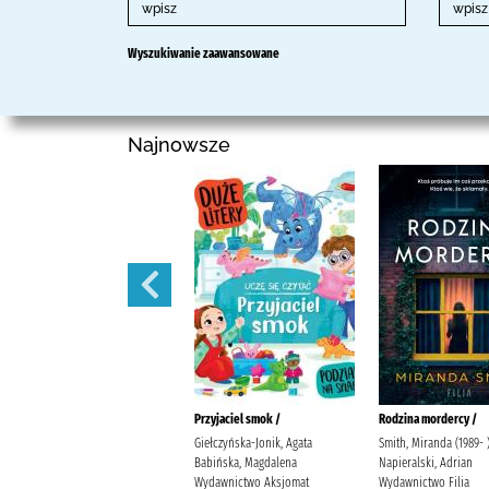
Wyszukiwanie zaawansowane
Najnowsze
Przygoda na sawannie /
Przyjaciel smok /
Rodzina mordercy /
Giełczyńska-Jonik, Agata
Giełczyńska-Jonik, Agata
Smith, Miranda (1989- 
Babińska, Magdalena
Babińska, Magdalena
Napieralski, Adrian
Wydawnictwo Aksjomat
Wydawnictwo Aksjomat
Wydawnictwo Filia