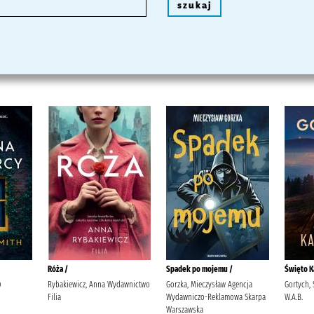
szukaj
Róża /
Spadek po mojemu /
Święto K
)
Rybakiewicz, Anna Wydawnictwo
Gorzka, Mieczysław Agencja
Gortych,
Filia
Wydawniczo-Reklamowa Skarpa
W.A.B.
Warszawska