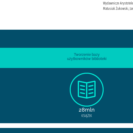
Wydawnicze Arystotele
Matusiak Żukowski, Ja
Tworzenie bazy
użytkowników biblioteki
28mln
KSIĄŻEK