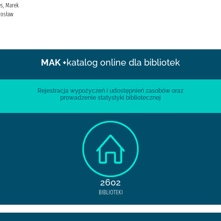
s, Marek
rosław
MAK +
katalog online dla bibliotek
Rejestracja wypożyczeń i udostępnień zasobów oraz
prowadzenie statystyki bibliotecznej
2602
BIBLIOTEKI