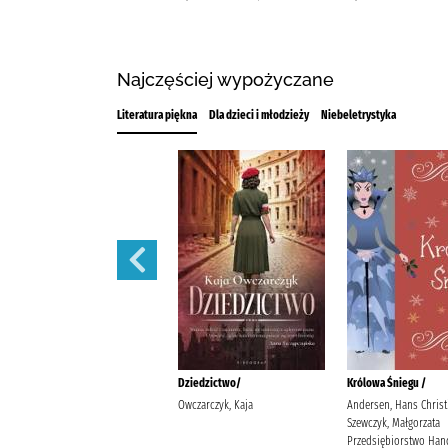
Najczęściej wypożyczane
Literatura piękna
Dla dzieci i młodzieży
Niebeletrystyka
Gołoborze /
Dziedzictwo/
Królowa Śniegu /
Siembieda, Maciej
Owczarczyk, Kaja
Andersen, Hans Christ
Szewczyk, Małgorzata
Przedsiębiorstwo Ha