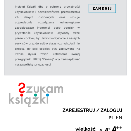
Instytut Książki dba o ochronę prywatności
ZAMKNIJ
użytkowników i bezpieczeństwo przetwarzania
ich danych osobowych oraz stosuje
odpowiednie rozwiązania technologiczne
zapobiegające ingerencji osób trzecich w
prywatność użytkowników. Używamy także
plików cookies, by ułatwić korzystanie z naszych
serwisów oraz do celów statystycznych.Jeśli nie
chcesz, by pliki cookies były zapisywane na
Twoim dysku zmień ustawienia swojej
przeglądarki. Kliknij "Zamknij" aby zaakceptować
naszą politykę prywatności.
ZAREJESTRUJ / ZALOGUJ
PL
EN
wielkość: