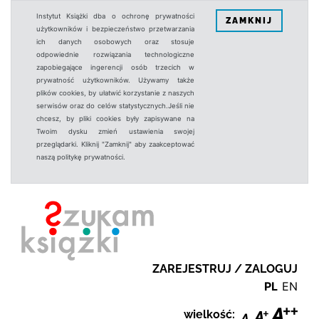
Instytut Książki dba o ochronę prywatności
ZAMKNIJ
użytkowników i bezpieczeństwo przetwarzania
ich danych osobowych oraz stosuje
odpowiednie rozwiązania technologiczne
zapobiegające ingerencji osób trzecich w
prywatność użytkowników. Używamy także
plików cookies, by ułatwić korzystanie z naszych
serwisów oraz do celów statystycznych.Jeśli nie
chcesz, by pliki cookies były zapisywane na
Twoim dysku zmień ustawienia swojej
przeglądarki. Kliknij "Zamknij" aby zaakceptować
naszą politykę prywatności.
ZAREJESTRUJ / ZALOGUJ
PL
EN
wielkość: