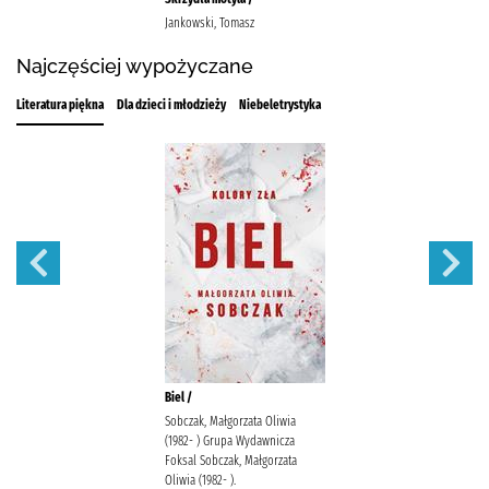
Jankowski, Tomasz
Najczęściej wypożyczane
Literatura piękna
Dla dzieci i młodzieży
Niebeletrystyka
Biel /
Sobczak, Małgorzata Oliwia
(1982- ) Grupa Wydawnicza
Foksal Sobczak, Małgorzata
Oliwia (1982- ).