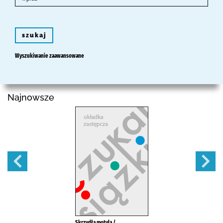
szukaj
Wyszukiwanie zaawansowane
Najnowsze
Skrzydła motyla /