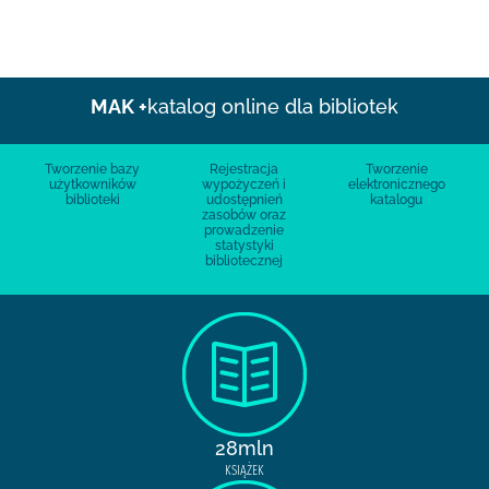
MAK +
katalog online dla bibliotek
Tworzenie bazy
Rejestracja
Tworzenie
użytkowników
wypożyczeń i
elektronicznego
biblioteki
udostępnień
katalogu
zasobów oraz
prowadzenie
statystyki
bibliotecznej
28mln
KSIĄŻEK