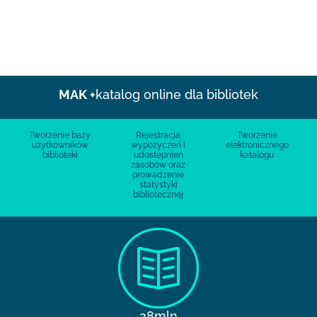
MAK +
katalog online dla bibliotek
Tworzenie bazy
Rejestracja
Tworzenie
użytkowników
wypożyczeń i
elektronicznego
biblioteki
udostępnień
katalogu
zasobów oraz
prowadzenie
statystyki
bibliotecznej
28mln