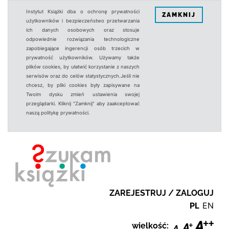
Instytut Książki dba o ochronę prywatności
ZAMKNIJ
użytkowników i bezpieczeństwo przetwarzania
ich danych osobowych oraz stosuje
odpowiednie rozwiązania technologiczne
zapobiegające ingerencji osób trzecich w
prywatność użytkowników. Używamy także
plików cookies, by ułatwić korzystanie z naszych
serwisów oraz do celów statystycznych.Jeśli nie
chcesz, by pliki cookies były zapisywane na
Twoim dysku zmień ustawienia swojej
przeglądarki. Kliknij "Zamknij" aby zaakceptować
naszą politykę prywatności.
ZAREJESTRUJ / ZALOGUJ
PL
EN
wielkość: