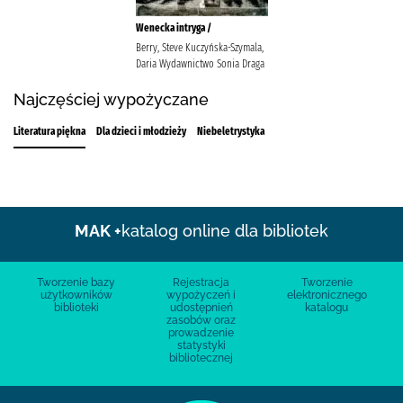
Wenecka intryga /
Berry, Steve Kuczyńska-Szymala,
Daria Wydawnictwo Sonia Draga
Najczęściej wypożyczane
Literatura piękna
Dla dzieci i młodzieży
Niebeletrystyka
MAK +
katalog online dla bibliotek
Tworzenie bazy
Rejestracja
Tworzenie
użytkowników
wypożyczeń i
elektronicznego
biblioteki
udostępnień
katalogu
zasobów oraz
prowadzenie
statystyki
bibliotecznej