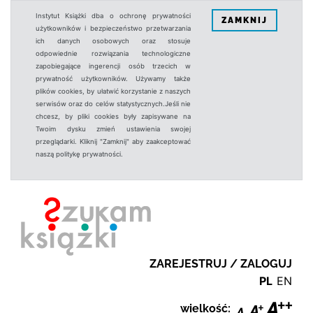
Instytut Książki dba o ochronę prywatności
ZAMKNIJ
użytkowników i bezpieczeństwo przetwarzania
ich danych osobowych oraz stosuje
odpowiednie rozwiązania technologiczne
zapobiegające ingerencji osób trzecich w
prywatność użytkowników. Używamy także
plików cookies, by ułatwić korzystanie z naszych
serwisów oraz do celów statystycznych.Jeśli nie
chcesz, by pliki cookies były zapisywane na
Twoim dysku zmień ustawienia swojej
przeglądarki. Kliknij "Zamknij" aby zaakceptować
naszą politykę prywatności.
ZAREJESTRUJ / ZALOGUJ
PL
EN
wielkość: