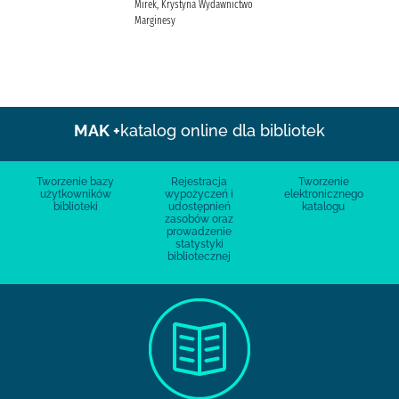
Mirek, Krystyna Wydawnictwo
Marginesy
MAK +
katalog online dla bibliotek
Tworzenie bazy
Rejestracja
Tworzenie
użytkowników
wypożyczeń i
elektronicznego
biblioteki
udostępnień
katalogu
zasobów oraz
prowadzenie
statystyki
bibliotecznej