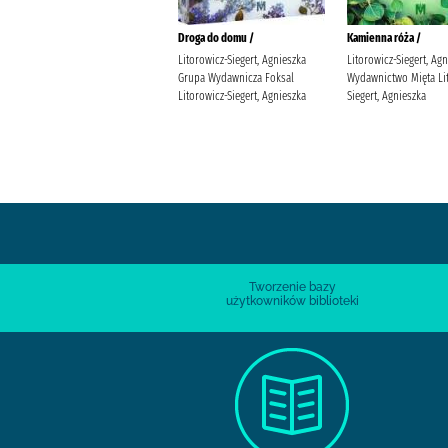
Wieczory na werandzie /
Droga do domu /
Kamienna róża /
Sotor, Aga (1989- ). Termedia
Litorowicz-Siegert, Agnieszka
Litorowicz-Siegert, Ag
Grupa Wydawnicza Foksal
Wydawnictwo Mięta Li
Litorowicz-Siegert, Agnieszka
Siegert, Agnieszka
Tworzenie bazy
użytkowników biblioteki