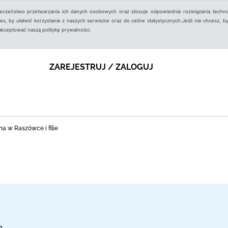
ieczeństwo przetwarzania ich danych osobowych oraz stosuje odpowiednie rozwiązania techno
, by ułatwić korzystanie z naszych serwisów oraz do celów statystycznych.Jeśli nie chcesz, by
aakceptować naszą politykę prywatności.
ZAREJESTRUJ / ZALOGUJ
na w Raszówce i filie
h