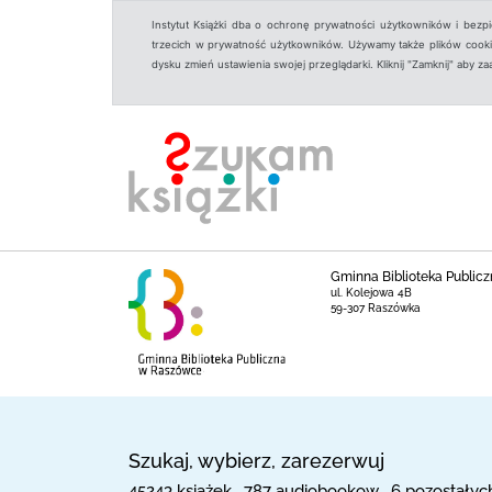
Instytut Książki dba o ochronę prywatności użytkowników i bezp
trzecich w prywatność użytkowników. Używamy także plików cookies
dysku zmień ustawienia swojej przeglądarki. Kliknij "Zamknij" aby z
Gminna Biblioteka Publicz
ul. Kolejowa 4B
59-307 Raszówka
Szukaj, wybierz, zarezerwuj
45243 książek , 787 audiobookow , 6 pozostałyc