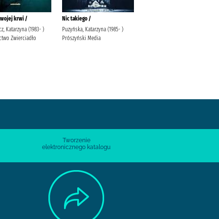
wojej krwi /
Nic takiego /
Ceremoniarz /
, Katarzyna (1983- )
Puzyńska, Katarzyna (1985- )
Brudnik, Grzegorz Wydawnictwo
two Zwierciadło
Prószyński Media
Filia
Tworzenie
elektronicznego katalogu