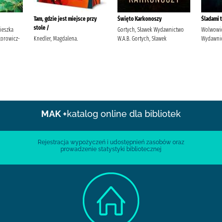
Tam, gdzie jest miejsce przy
Święto Karkonoszy
Śladami t
stole /
nieszka
Gortych, Sławek Wydawnictwo
Wolwowicz
torowicz-
Knedler, Magdalena.
W.A.B. Gortych, Sławek
Wydawnic
MAK +
katalog online dla bibliotek
Rejestracja wypożyczeń i udostępnień zasobów oraz
prowadzenie statystyki bibliotecznej