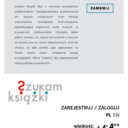
Instytut Książki dba o ochronę prywatności
ZAMKNIJ
użytkowników i bezpieczeństwo przetwarzania
ich danych osobowych oraz stosuje
odpowiednie rozwiązania technologiczne
zapobiegające ingerencji osób trzecich w
prywatność użytkowników. Używamy także
plików cookies, by ułatwić korzystanie z naszych
serwisów oraz do celów statystycznych.Jeśli nie
chcesz, by pliki cookies były zapisywane na
Twoim dysku zmień ustawienia swojej
przeglądarki. Kliknij "Zamknij" aby zaakceptować
naszą politykę prywatności.
ZAREJESTRUJ / ZALOGUJ
PL
EN
wielkość: