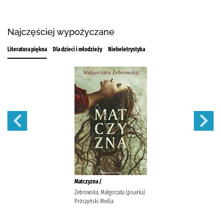
Najczęściej wypożyczane
Literatura piękna
Dla dzieci i młodzieży
Niebeletrystyka
Matczyzna /
Żebrowska, Małgorzata (pisarka)
Prószyński Media