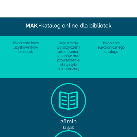
MAK +
katalog online dla bibliotek
Tworzenie bazy
Rejestracja
Tworzenie
użytkowników
wypożyczeń i
elektronicznego
biblioteki
udostępnień
katalogu
zasobów oraz
prowadzenie
statystyki
bibliotecznej
28mln
KSIĄŻEK