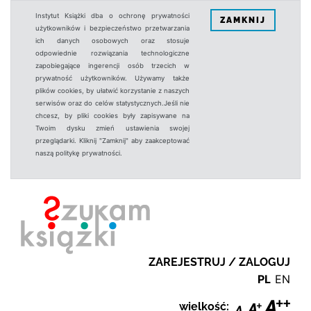
Instytut Książki dba o ochronę prywatności
ZAMKNIJ
użytkowników i bezpieczeństwo przetwarzania
ich danych osobowych oraz stosuje
odpowiednie rozwiązania technologiczne
zapobiegające ingerencji osób trzecich w
prywatność użytkowników. Używamy także
plików cookies, by ułatwić korzystanie z naszych
serwisów oraz do celów statystycznych.Jeśli nie
chcesz, by pliki cookies były zapisywane na
Twoim dysku zmień ustawienia swojej
przeglądarki. Kliknij "Zamknij" aby zaakceptować
naszą politykę prywatności.
ZAREJESTRUJ / ZALOGUJ
PL
EN
wielkość: