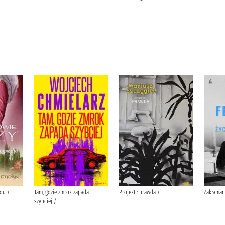
du /
Tam, gdzie zmrok zapada
Projekt : prawda /
Zakłaman
szybciej /