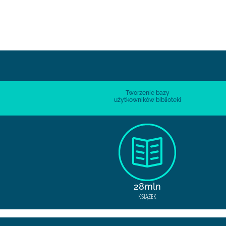
Tworzenie bazy
użytkowników biblioteki
28mln
KSIĄŻEK