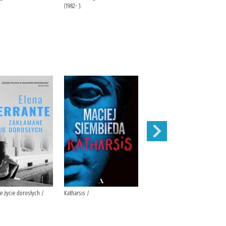
(1982- ).
e życie dorosłych /
Katharsis /
Nie wygrasz ze mną /