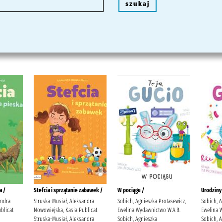
szukaj
a /
Stefcia i sprzątanie zabawek /
W pociągu /
Urodziny
andra
Struska-Musiał, Aleksandra
Sobich, Agnieszka Protasewicz,
Sobich, A
blicat
Nowowiejska, Kasia Publicat
Ewelina Wydawnictwo W.A.B.
Ewelina 
Struska-Musiał, Aleksandra
Sobich, Agnieszka
Sobich, 