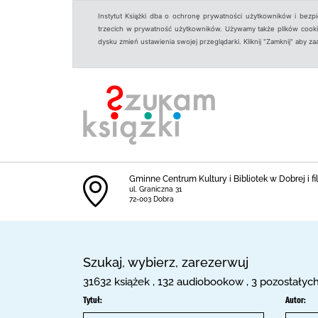
Instytut Książki dba o ochronę prywatności użytkowników i bezp
trzecich w prywatność użytkowników. Używamy także plików cookies
dysku zmień ustawienia swojej przeglądarki. Kliknij "Zamknij" aby z
Gminne Centrum Kultury i Bibliotek w Dobrej i fil
ul. Graniczna 31
72-003 Dobra
Szukaj, wybierz, zarezerwuj
31632 książek , 132 audiobookow , 3 pozostałyc
Tytuł:
Autor: