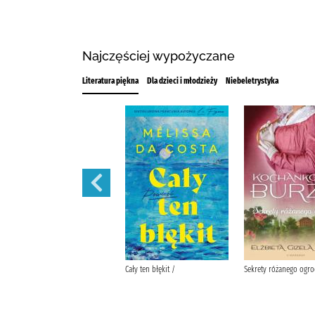
Najczęściej wypożyczane
Literatura piękna
Dla dzieci i młodzieży
Niebeletrystyka
Schronisko, które przestało
Cały ten błękit /
Sekrety różanego ogro
istnieć /