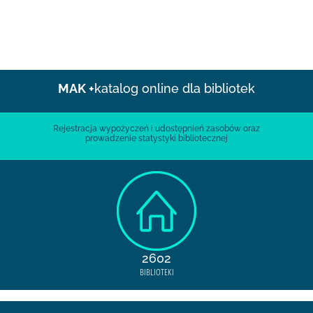
MAK +
katalog online dla bibliotek
Rejestracja wypożyczeń i udostępnień zasobów oraz
prowadzenie statystyki bibliotecznej
2602
BIBLIOTEKI