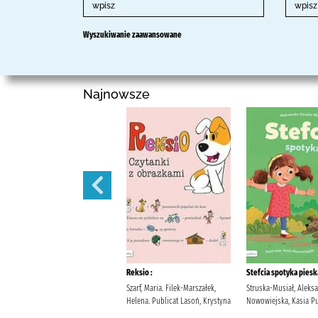
Wyszukiwanie zaawansowane
Najnowsze
Panny z dobrego domu.
Reksio :
Stefcia spotyka piesk
Świętek, Edyta
Szarf, Maria. Filek-Marszałek,
Struska-Musiał, Aleks
Helena. Publicat Lasoń, Krystyna
Nowowiejska, Kasia Pu