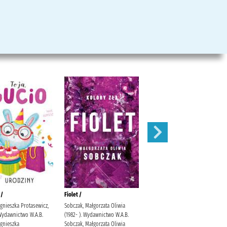
 /
Fiolet /
Zanim nadejdzie czas:
gnieszka Protasewicz,
Sobczak, Małgorzata Oliwia
Socha, Lidia (1963-)
Wydawnictwo W.A.B.
(1982- ). Wydawnictwo W.A.B.
Agnieszka
Sobczak, Małgorzata Oliwia