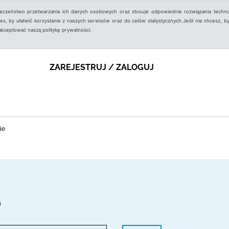
ieczeństwo przetwarzania ich danych osobowych oraz stosuje odpowiednie rozwiązania techno
, by ułatwić korzystanie z naszych serwisów oraz do celów statystycznych.Jeśli nie chcesz, by
aakceptować naszą politykę prywatności.
ZAREJESTRUJ / ZALOGUJ
ie
h