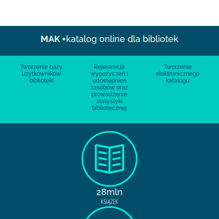
MAK +
katalog online dla bibliotek
Tworzenie bazy
Rejestracja
Tworzenie
użytkowników
wypożyczeń i
elektronicznego
biblioteki
udostępnień
katalogu
zasobów oraz
prowadzenie
statystyki
bibliotecznej
28mln
KSIĄŻEK