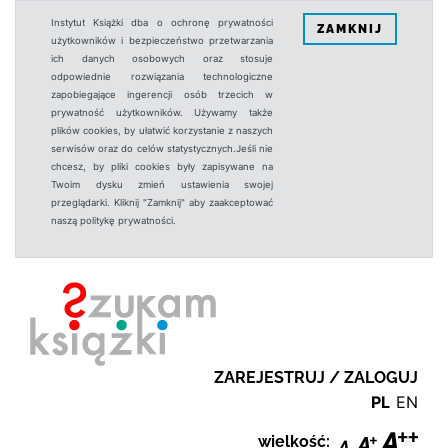
Instytut Książki dba o ochronę prywatności
ZAMKNIJ
użytkowników i bezpieczeństwo przetwarzania
ich danych osobowych oraz stosuje
odpowiednie rozwiązania technologiczne
zapobiegające ingerencji osób trzecich w
prywatność użytkowników. Używamy także
plików cookies, by ułatwić korzystanie z naszych
serwisów oraz do celów statystycznych.Jeśli nie
chcesz, by pliki cookies były zapisywane na
Twoim dysku zmień ustawienia swojej
przeglądarki. Kliknij "Zamknij" aby zaakceptować
naszą politykę prywatności.
ZAREJESTRUJ / ZALOGUJ
PL
EN
wielkość: