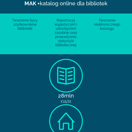
MAK +
katalog online dla bibliotek
Tworzenie bazy
Rejestracja
Tworzenie
użytkowników
wypożyczeń i
elektronicznego
biblioteki
udostępnień
katalogu
zasobów oraz
prowadzenie
statystyki
bibliotecznej
28mln
KSIĄŻEK