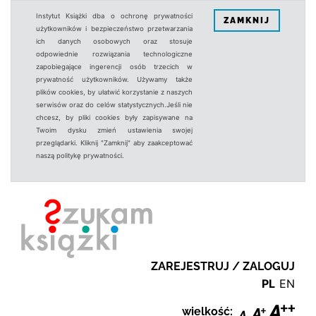
Instytut Książki dba o ochronę prywatności
ZAMKNIJ
użytkowników i bezpieczeństwo przetwarzania
ich danych osobowych oraz stosuje
odpowiednie rozwiązania technologiczne
zapobiegające ingerencji osób trzecich w
prywatność użytkowników. Używamy także
plików cookies, by ułatwić korzystanie z naszych
serwisów oraz do celów statystycznych.Jeśli nie
chcesz, by pliki cookies były zapisywane na
Twoim dysku zmień ustawienia swojej
przeglądarki. Kliknij "Zamknij" aby zaakceptować
naszą politykę prywatności.
ZAREJESTRUJ / ZALOGUJ
PL
EN
wielkość: