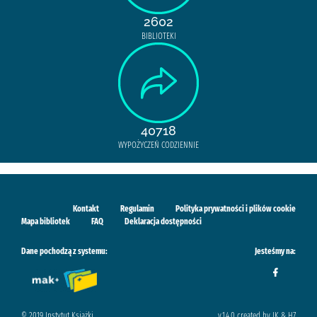
2602
BIBLIOTEKI
40718
WYPOŻYCZEŃ CODZIENNIE
Kontakt
Regulamin
Polityka prywatności i plików cookie
Mapa bibliotek
FAQ
Deklaracja dostępności
Dane pochodzą z systemu:
Jesteśmy na:
© 2019 Instytut Książki
v.1.4.0 created by IK & H7