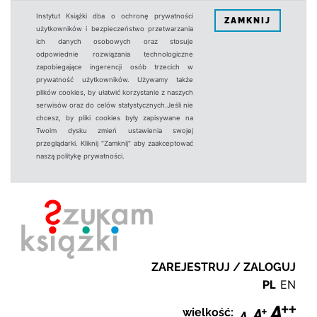
Instytut Książki dba o ochronę prywatności
ZAMKNIJ
użytkowników i bezpieczeństwo przetwarzania
ich danych osobowych oraz stosuje
odpowiednie rozwiązania technologiczne
zapobiegające ingerencji osób trzecich w
prywatność użytkowników. Używamy także
plików cookies, by ułatwić korzystanie z naszych
serwisów oraz do celów statystycznych.Jeśli nie
chcesz, by pliki cookies były zapisywane na
Twoim dysku zmień ustawienia swojej
przeglądarki. Kliknij "Zamknij" aby zaakceptować
naszą politykę prywatności.
ZAREJESTRUJ / ZALOGUJ
PL
EN
wielkość: