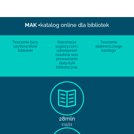
MAK +
katalog online dla bibliotek
Tworzenie bazy
Rejestracja
Tworzenie
użytkowników
wypożyczeń i
elektronicznego
biblioteki
udostępnień
katalogu
zasobów oraz
prowadzenie
statystyki
bibliotecznej
28mln
KSIĄŻEK