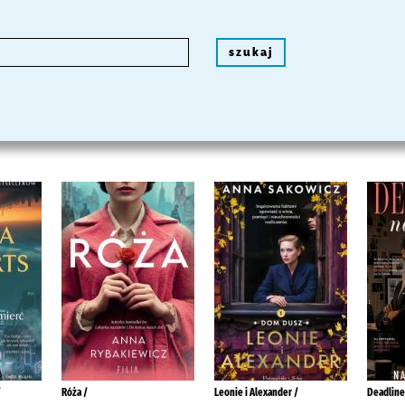
szukaj
/
Róża /
Leonie i Alexander /
Deadline