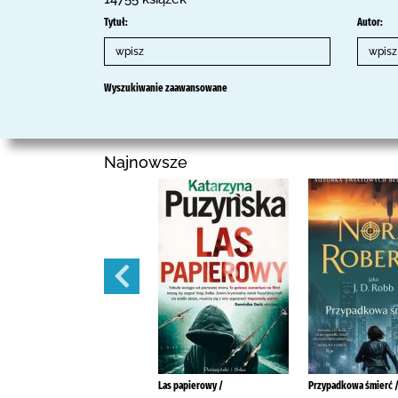
Tytuł:
Autor:
Wyszukiwanie zaawansowane
Najnowsze
Mazurskie anioły /
Las papierowy /
Przypadkowa śmierć 