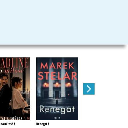
 na miłość /
Renegat /
Odwiedziny kuzynów /