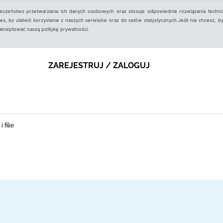
ieczeństwo przetwarzania ich danych osobowych oraz stosuje odpowiednie rozwiązania techno
, by ułatwić korzystanie z naszych serwisów oraz do celów statystycznych.Jeśli nie chcesz, by
aakceptować naszą politykę prywatności.
ZAREJESTRUJ / ZALOGUJ
 filie