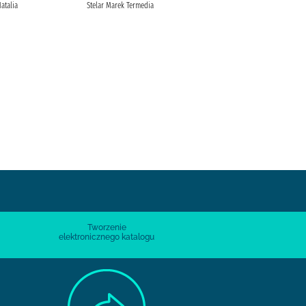
atalia
Stelar Marek Termedia
Supeł, Barbara Łuksza, Agata
Wydawnictwo Zielona Sowa
Supeł, Barbara
Tworzenie
elektronicznego katalogu