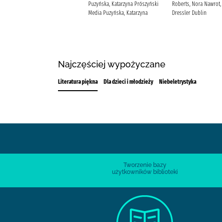
Przeździk, Natalia Termedia
Puzyńska, Katarzyna Prószyński
Roberts, Nora Nawrot,
Media Puzyńska, Katarzyna
Dressler Dublin
Najczęściej wypożyczane
Literatura piękna
Dla dzieci i młodzieży
Niebeletrystyka
Tworzenie bazy
użytkowników biblioteki