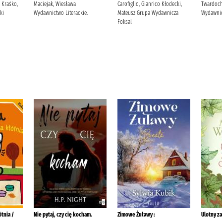
) Kraśko,
Maciejak, Wiesława
Carofiglio, Gianrico Kłodecki,
Twardoch,
ki
Wydawnictwo Literackie.
Mateusz Grupa Wydawnicza
Wydawnic
Foksal
ótnia /
Nie pytaj, czy cię kocham.
Zimowe Żuławy :
Ulotny z