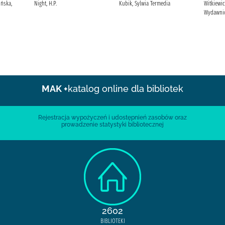
ińska,
Night, H.P.
Kubik, Sylwia Termedia
Witkiewic
Wydawnic
MAK +
katalog online dla bibliotek
Rejestracja wypożyczeń i udostępnień zasobów oraz
prowadzenie statystyki bibliotecznej
2602
BIBLIOTEKI