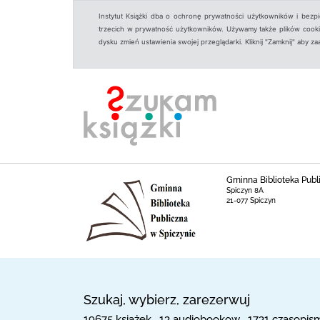
Instytut Książki dba o ochronę prywatności użytkowników i bezp
trzecich w prywatność użytkowników. Używamy także plików cookies
dysku zmień ustawienia swojej przeglądarki. Kliknij "Zamknij" aby z
Gminna Biblioteka Publi
Spiczyn 8A
21-077 Spiczyn
Szukaj, wybierz, zarezerwuj
19675 książek , 13 audiobookow , 1731 czasopis