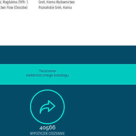
z, Magdalena (1976- )
Greń, Hanna Wydawnictwo
Michalak, Katarzyna (1969-)
two Flow (Chorzów)
Poznańskie Greń, Hanna
Społeczny Instytut Wydawniczy
Znak Michalak, Katarzyna (1969-)
Tworzenie
elektronicznego katalogu
40566
WYPOŻYCZEŃ CODZIENNIE