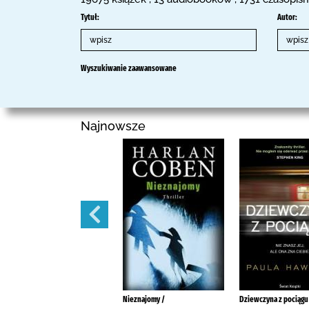
Tytuł:
Autor:
Wyszukiwanie zaawansowane
Najnowsze
Marzenia szyte na miarę /
Nieznajomy /
Dziewczyna z pociągu