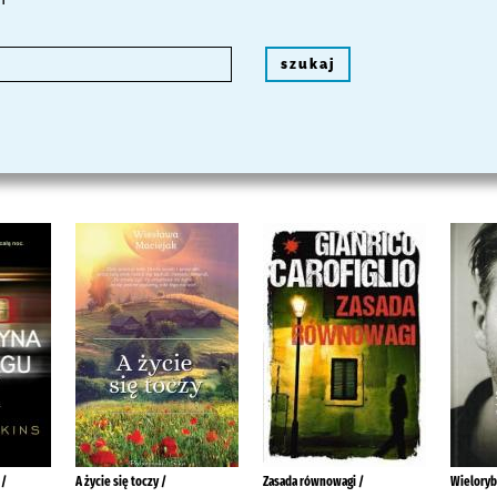
szukaj
 /
A życie się toczy /
Zasada równowagi /
Wieloryby