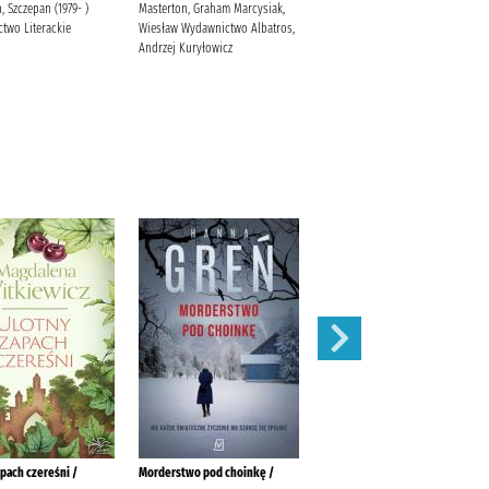
 Szczepan (1979- )
Masterton, Graham Marcysiak,
Karpińska, Anna (1958- ).
two Literackie
Wiesław Wydawnictwo Albatros,
Andrzej Kuryłowicz
apach czereśni /
Morderstwo pod choinkę /
Szczęście pisane marzeniem /