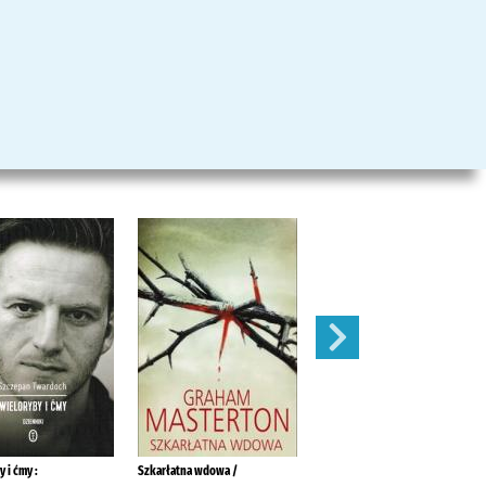
 i ćmy :
Szkarłatna wdowa /
Rozważna czy romantyczna ?.