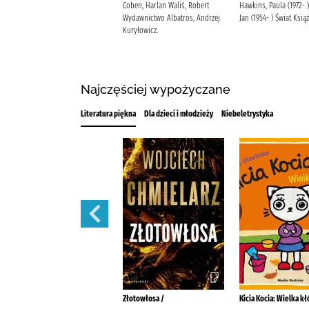
Wilczyńska, Karolina (1973- )
Coben, Harlan Waliś, Robert
Hawkins, Paula (1972- 
Wydawnictwo Poznańskie
Wydawnictwo Albatros, Andrzej
Jan (1954- ) Świat Książ
Wilczyńska, Karolina (1973- ).
Kuryłowicz.
Najczęściej wypożyczane
Literatura piękna
Dla dzieci i młodzieży
Niebeletrystyka
Świeć, gwiazdeczko mała,
Złotowłosa /
Kicia Kocia: Wielka kł