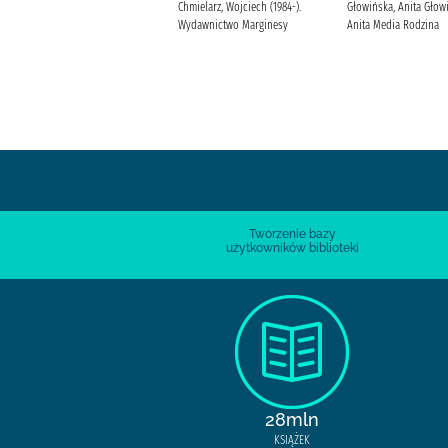
świeć /
Chmielarz, Wojciech (1984-).
Głowińska, Anita Głow
Formella, Ewa Wydawnictwo Filia
Wydawnictwo Marginesy
Anita Media Rodzina
Tworzenie bazy
użytkowników biblioteki
28mln
KSIĄŻEK