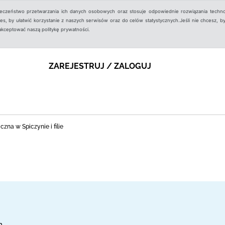
ieczeństwo przetwarzania ich danych osobowych oraz stosuje odpowiednie rozwiązania techno
, by ułatwić korzystanie z naszych serwisów oraz do celów statystycznych.Jeśli nie chcesz, by
aakceptować naszą politykę prywatności.
ZAREJESTRUJ / ZALOGUJ
czna w Spiczynie i filie
m