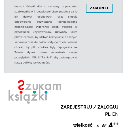
Instytut Książki dba o ochronę prywatności
ZAMKNIJ
użytkowników i bezpieczeństwo przetwarzania
ich danych osobowych oraz stosuje
odpowiednie rozwiązania technologiczne
zapobiegające ingerencji osób trzecich w
prywatność użytkowników. Używamy także
plików cookies, by ułatwić korzystanie z naszych
serwisów oraz do celów statystycznych.Jeśli nie
chcesz, by pliki cookies były zapisywane na
Twoim dysku zmień ustawienia swojej
przeglądarki. Kliknij "Zamknij" aby zaakceptować
naszą politykę prywatności.
ZAREJESTRUJ / ZALOGUJ
PL
EN
wielkość: