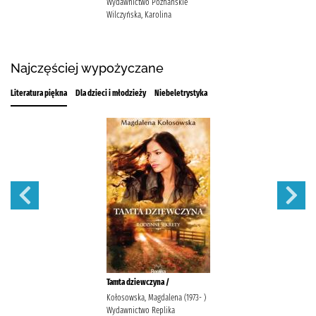
Wydawnictwo Poznańskie
Wilczyńska, Karolina
Najczęściej wypożyczane
Literatura piękna
Dla dzieci i młodzieży
Niebeletrystyka
Tamta dziewczyna /
Kołosowska, Magdalena (1973- )
Wydawnictwo Replika