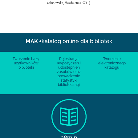
Kołosowska, Magdalena (1973- ).
MAK +
katalog online dla bibliotek
Tworzenie bazy
Rejestracja
Tworzenie
użytkowników
wypożyczeń i
elektronicznego
biblioteki
udostępnień
katalogu
zasobów oraz
prowadzenie
statystyki
bibliotecznej
28mln