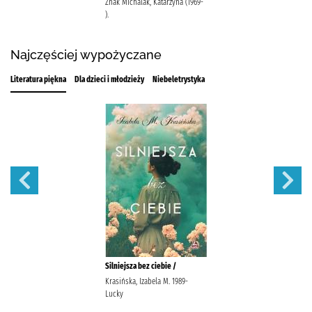
Znak Michalak, Katarzyna (1969-
).
Najczęściej wypożyczane
Literatura piękna
Dla dzieci i młodzieży
Niebeletrystyka
Silniejsza bez ciebie /
Krasińska, Izabela M. 1989-
Lucky