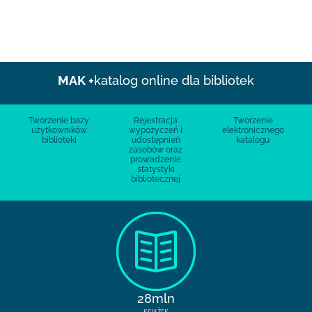
MAK +
katalog online dla bibliotek
Tworzenie bazy
Rejestracja
Tworzenie
użytkowników
wypożyczeń i
elektronicznego
biblioteki
udostępnień
katalogu
zasobów oraz
prowadzenie
statystyki
bibliotecznej
28mln