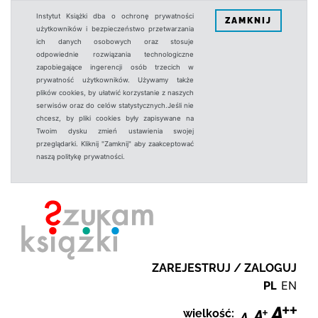
Instytut Książki dba o ochronę prywatności
ZAMKNIJ
użytkowników i bezpieczeństwo przetwarzania
ich danych osobowych oraz stosuje
odpowiednie rozwiązania technologiczne
zapobiegające ingerencji osób trzecich w
prywatność użytkowników. Używamy także
plików cookies, by ułatwić korzystanie z naszych
serwisów oraz do celów statystycznych.Jeśli nie
chcesz, by pliki cookies były zapisywane na
Twoim dysku zmień ustawienia swojej
przeglądarki. Kliknij "Zamknij" aby zaakceptować
naszą politykę prywatności.
ZAREJESTRUJ / ZALOGUJ
PL
EN
wielkość: