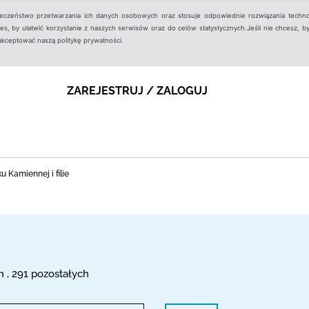
ieczeństwo przetwarzania ich danych osobowych oraz stosuje odpowiednie rozwiązania techno
, by ułatwić korzystanie z naszych serwisów oraz do celów statystycznych.Jeśli nie chcesz, by
aakceptować naszą politykę prywatności.
ZAREJESTRUJ / ZALOGUJ
 Kamiennej i filie
m , 291 pozostałych