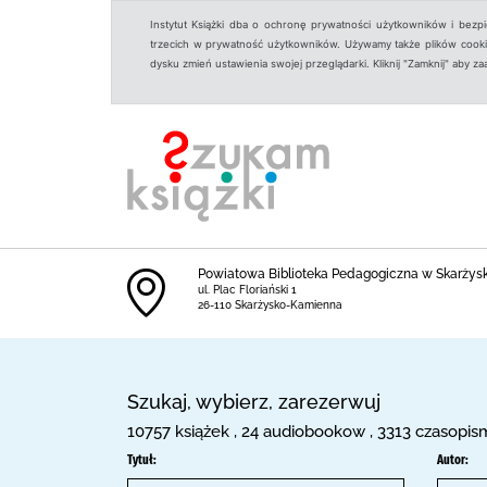
Instytut Książki dba o ochronę prywatności użytkowników i bezp
trzecich w prywatność użytkowników. Używamy także plików cookies
dysku zmień ustawienia swojej przeglądarki. Kliknij "Zamknij" aby z
Powiatowa Biblioteka Pedagogiczna w Skarżysku
ul. Plac Floriański 1
26-110 Skarżysko-Kamienna
Szukaj, wybierz, zarezerwuj
10757 książek , 24 audiobookow , 3313 czasopis
Tytuł:
Autor: