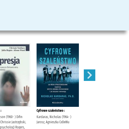
 :
Cyfrowe szaleństwo :
Bezpieczeństwo cyfrowe :
son (1960- ) Difin
Kardaras, Nicholas (1964- )
Grubicka, Joanna Difin Matuska,
Chrissie Jastrzębski,
Jarosz, Agnieszka CeDeWu
Ewa
(psycholog) Rogers,