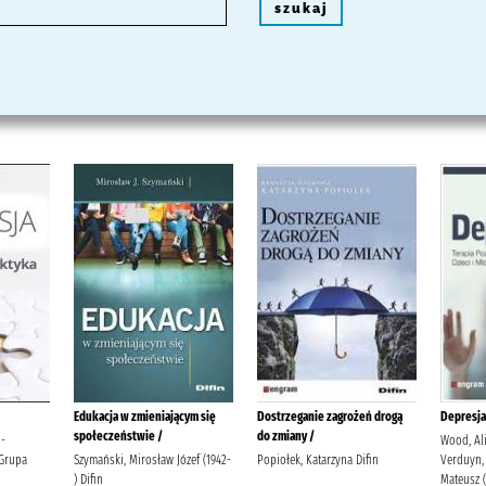
szukaj
Edukacja w zmieniającym się
Dostrzeganie zagrożeń drogą
Depresja
społeczeństwie /
do zmiany /
o-
Wood, Ali
 Grupa
Szymański, Mirosław Józef (1942-
Popiołek, Katarzyna Difin
Verduyn, 
) Difin
Mateusz 