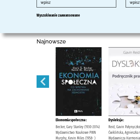
Wyszukiwanie zaawansowane
Najnowsze
Fizjologiczne podstawy wysiłku
Ekonomia społeczna :
Dysleksja :
fizycznego :
Becker, Gary Stanley (1930-2014)
Reid, Gavin Pałynyczk
Celichowski, Jan Wydawnictwo
Wydawnictwo Naukowe PWN
Ćwiklińska, Agnieszka
Lekarskie PZWL Górski, Jan
Murphy, Kevin Miles (1958- )
Wydawnicza Harmonia