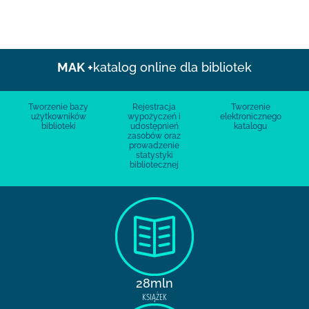
MAK +
katalog online dla bibliotek
Tworzenie bazy
Rejestracja
Tworzenie
użytkowników
wypożyczeń i
elektronicznego
biblioteki
udostępnień
katalogu
zasobów oraz
prowadzenie
statystyki
bibliotecznej
28mln
KSIĄŻEK