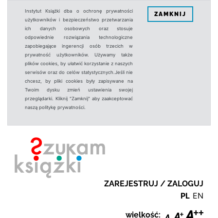
Instytut Książki dba o ochronę prywatności
ZAMKNIJ
użytkowników i bezpieczeństwo przetwarzania
ich danych osobowych oraz stosuje
odpowiednie rozwiązania technologiczne
zapobiegające ingerencji osób trzecich w
prywatność użytkowników. Używamy także
plików cookies, by ułatwić korzystanie z naszych
serwisów oraz do celów statystycznych.Jeśli nie
chcesz, by pliki cookies były zapisywane na
Twoim dysku zmień ustawienia swojej
przeglądarki. Kliknij "Zamknij" aby zaakceptować
naszą politykę prywatności.
ZAREJESTRUJ / ZALOGUJ
PL
EN
wielkość: