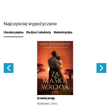
Najczęściej wypożyczane
Literatura piękna
Dla dzieci i młodzieży
Niebeletrystyka
Za maską wroga.
Rybakiewicz, Anna