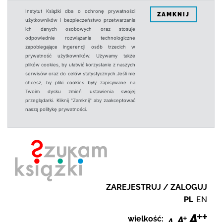
Instytut Książki dba o ochronę prywatności
ZAMKNIJ
użytkowników i bezpieczeństwo przetwarzania
ich danych osobowych oraz stosuje
odpowiednie rozwiązania technologiczne
zapobiegające ingerencji osób trzecich w
prywatność użytkowników. Używamy także
plików cookies, by ułatwić korzystanie z naszych
serwisów oraz do celów statystycznych.Jeśli nie
chcesz, by pliki cookies były zapisywane na
Twoim dysku zmień ustawienia swojej
przeglądarki. Kliknij "Zamknij" aby zaakceptować
naszą politykę prywatności.
ZAREJESTRUJ / ZALOGUJ
PL
EN
wielkość: