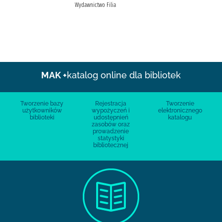
Wydawnictwo Filia
MAK +
katalog online dla bibliotek
Tworzenie bazy
Rejestracja
Tworzenie
użytkowników
wypożyczeń i
elektronicznego
biblioteki
udostępnień
katalogu
zasobów oraz
prowadzenie
statystyki
bibliotecznej