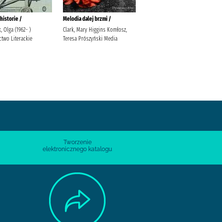
historie /
Melodia dalej brzmi /
Dziewczęta wygnane /
, Olga (1962- )
Clark, Mary Higgins Komłosz,
Paszyńska, Maria (1985- )
two Literackie
Teresa Prószyński Media
Publicat Paszyńska, Maria (1985-
).
Tworzenie
elektronicznego katalogu