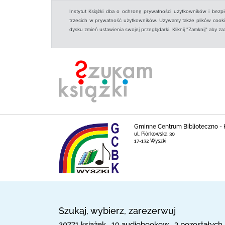
Instytut Książki dba o ochronę prywatności użytkowników i bezp
trzecich w prywatność użytkowników. Używamy także plików cookies
dysku zmień ustawienia swojej przeglądarki. Kliknij "Zamknij" aby z
Gminne Centrum Biblioteczno - K
ul. Piórkowska 30
17-132 Wyszki
Szukaj, wybierz, zarezerwuj
20771 książek , 19 audiobookow , 3 pozostałych