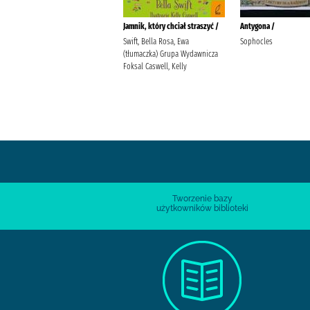
Przerwana młodość /
Jamnik, który chciał straszyć /
Antygona /
Piasecka, Wioletta (1970- )
Swift, Bella Rosa, Ewa
Sophocles
Agencja Wydawniczo-Reklamowa
(tłumaczka) Grupa Wydawnicza
Skarpa Warszawska Piasecka,
Foksal Caswell, Kelly
Wioletta (1970- ).
Tworzenie bazy
użytkowników biblioteki