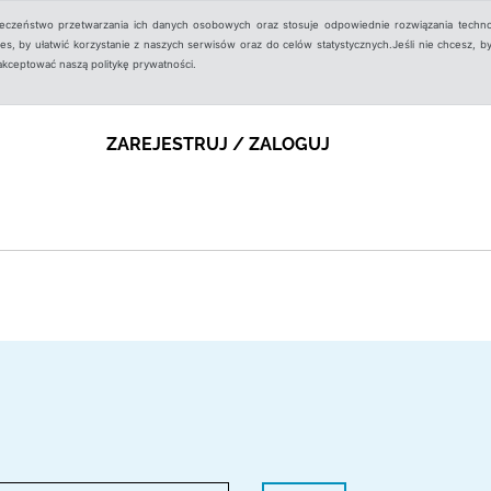
ieczeństwo przetwarzania ich danych osobowych oraz stosuje odpowiednie rozwiązania techno
, by ułatwić korzystanie z naszych serwisów oraz do celów statystycznych.Jeśli nie chcesz, by
aakceptować naszą politykę prywatności.
ZAREJESTRUJ / ZALOGUJ