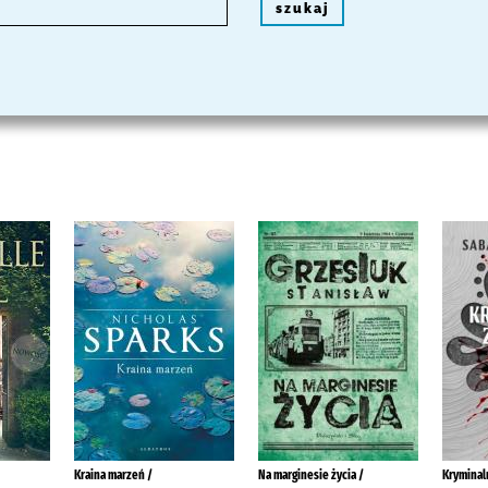
szukaj
Kraina marzeń /
Na marginesie życia /
Kryminal