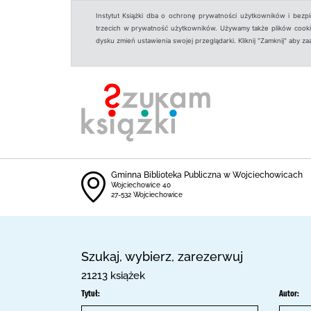
Instytut Książki dba o ochronę prywatności użytkowników i bezp
trzecich w prywatność użytkowników. Używamy także plików cookies
dysku zmień ustawienia swojej przeglądarki. Kliknij "Zamknij" aby z
Gminna Biblioteka Publiczna w Wojciechowicach
Wojciechowice 40
27-532 Wojciechowice
Szukaj, wybierz, zarezerwuj
21213 książek
Tytuł:
Autor: