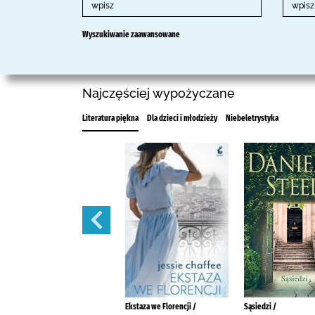
Wyszukiwanie zaawansowane
Najczęściej wypożyczane
Literatura piękna
Dla dzieci i młodzieży
Niebeletrystyka
Balladyna /
Ekstaza we Florencji /
Sąsiedzi /