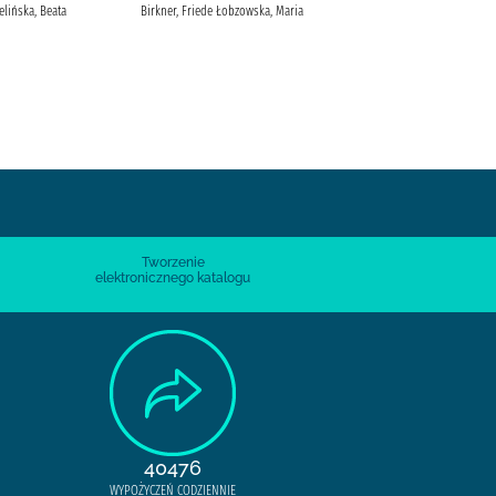
elińska, Beata
Birkner, Friede Łobzowska, Maria
Piasecki, Sergiusz (1901-1964)
Wydawnictwo Dolnośląskie
Piasecki, Sergiusz (1901-1964).
Tworzenie
elektronicznego katalogu
40476
WYPOŻYCZEŃ CODZIENNIE