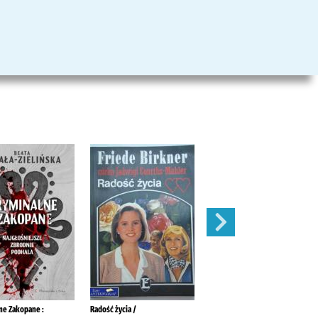
ne Zakopane :
Radość życia /
Nikt nie da nam zbawienia /