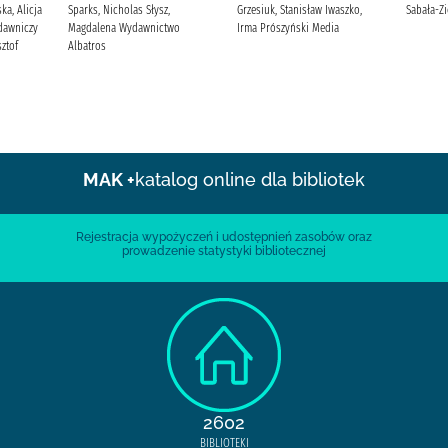
ka, Alicja
Sparks, Nicholas Słysz,
Grzesiuk, Stanisław Iwaszko,
Sabała-Zi
dawniczy
Magdalena Wydawnictwo
Irma Prószyński Media
ztof
Albatros
MAK +
katalog online dla bibliotek
Rejestracja wypożyczeń i udostępnień zasobów oraz
prowadzenie statystyki bibliotecznej
2602
BIBLIOTEKI