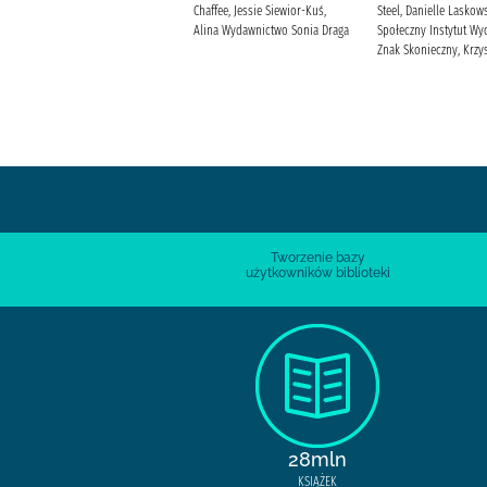
Słowacki, Juliusz (1809-1849)
Chaffee, Jessie Siewior-Kuś,
Steel, Danielle Laskows
Ludwikowska, Jolanta (1962- )
Alina Wydawnictwo Sonia Draga
Społeczny Instytut Wy
Wydawnictwo Greg Popławska,
Znak Skonieczny, Krzys
Anna (filolożka)
Tworzenie bazy
użytkowników biblioteki
28mln
KSIĄŻEK