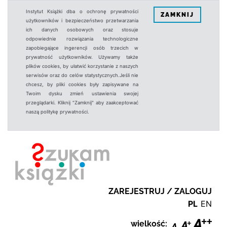
Instytut Książki dba o ochronę prywatności
ZAMKNIJ
użytkowników i bezpieczeństwo przetwarzania
ich danych osobowych oraz stosuje
odpowiednie rozwiązania technologiczne
zapobiegające ingerencji osób trzecich w
prywatność użytkowników. Używamy także
plików cookies, by ułatwić korzystanie z naszych
serwisów oraz do celów statystycznych.Jeśli nie
chcesz, by pliki cookies były zapisywane na
Twoim dysku zmień ustawienia swojej
przeglądarki. Kliknij "Zamknij" aby zaakceptować
naszą politykę prywatności.
ZAREJESTRUJ / ZALOGUJ
PL
EN
wielkość: