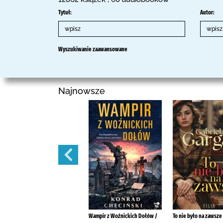
Tytuł:
Autor:
Wyszukiwanie zaawansowane
Najnowsze
Wilcze dzieci :
Wampir z Woźnickich Dołów /
To nie było na zawsze