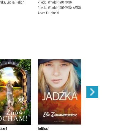
wska, Ludka Helion
Pilecki, Witold (1901-1948)
Smol, Anna Wydawnictwo
Pilecki, Witold (1901-1948). AMDG,
Kobiece Agnieszka Stankiewicz-
Adam Kulpiński
Kierus
cham!
Jadźka /
Nie dla kobiety /