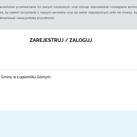
ieczeństwo przetwarzania ich danych osobowych oraz stosuje odpowiednie rozwiązania techno
, by ułatwić korzystanie z naszych serwisów oraz do celów statystycznych.Jeśli nie chcesz, by
aakceptować naszą politykę prywatności.
ZAREJESTRUJ / ZALOGUJ
na Gminy w Łopienniku Górnym