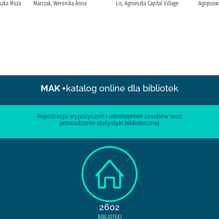
szka Muza
Marczak, Weronika Anna
Lis, Agnieszka Capital Village
Agopsowi
MAK +
katalog online dla bibliotek
Rejestracja wypożyczeń i udostępnień zasobów oraz
prowadzenie statystyki bibliotecznej
2602
BIBLIOTEKI