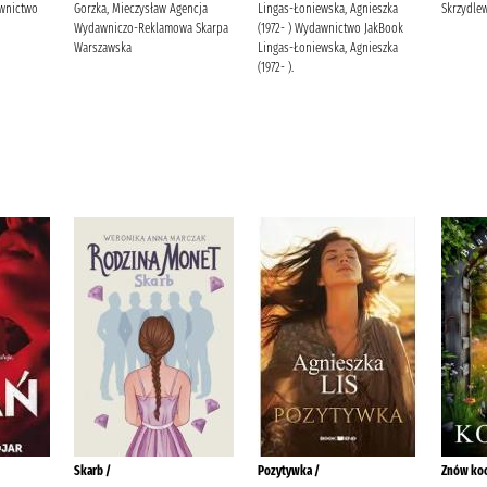
awnictwo
Gorzka, Mieczysław Agencja
Lingas-Łoniewska, Agnieszka
Skrzydle
Wydawniczo-Reklamowa Skarpa
(1972- ) Wydawnictwo JakBook
Warszawska
Lingas-Łoniewska, Agnieszka
(1972- ).
Skarb /
Pozytywka /
Znów ko