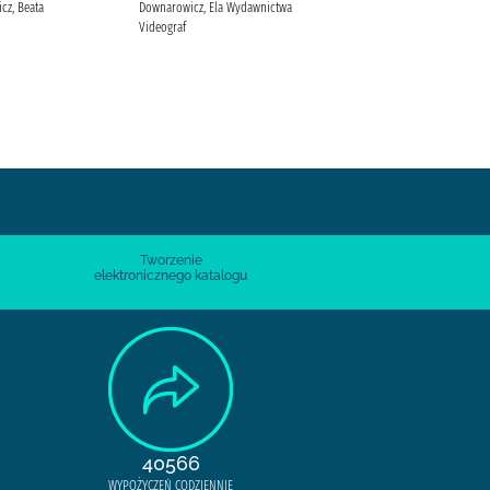
cz, Beata
Downarowicz, Ela Wydawnictwa
James, P. D. (1920-2014) Kopeć,
Videograf
Barbara Prószyński i S-ka
Tworzenie
elektronicznego katalogu
40566
WYPOŻYCZEŃ CODZIENNIE