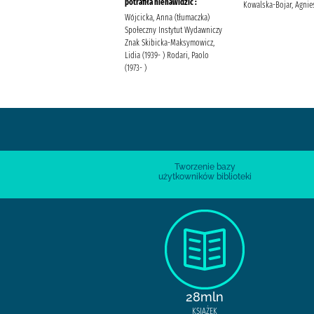
potrafiła nienawidzić :
Józefacka, Maria Weronika
Kowalska-Bojar, Agnie
Wydawnictwo Replika
Wójcicka, Anna (tłumaczka)
Społeczny Instytut Wydawniczy
Znak Skibicka-Maksymowicz,
Lidia (1939- ) Rodari, Paolo
(1973- )
Tworzenie bazy
użytkowników biblioteki
28mln
KSIĄŻEK