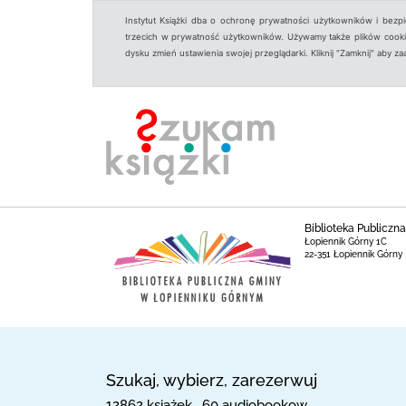
Instytut Książki dba o ochronę prywatności użytkowników i bezp
trzecich w prywatność użytkowników. Używamy także plików cookies
dysku zmień ustawienia swojej przeglądarki. Kliknij "Zamknij" aby z
Biblioteka Publicz
Łopiennik Górny 1C
22-351 Łopiennik Górny
Szukaj, wybierz, zarezerwuj
12862 książek , 60 audiobookow