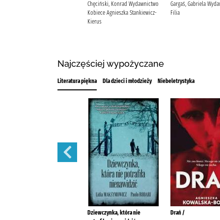
Sawicka, Wioletta Prószyński
Chęciński, Konrad Wydawnictwo
Gargaś, Gabriela Wyd
Media
Kobiece Agnieszka Stankiewicz-
Filia
Kierus
Najczęściej wypożyczane
Literatura piękna
Dla dzieci i młodzieży
Niebeletrystyka
Odbicie przeszłości /
Dziewczynka, która nie
Drań /