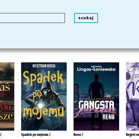
szukaj
 /
Spadek po mojemu /
Reno /
Regret m