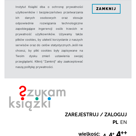
Instytut Książki dba o ochronę prywatności
ZAMKNIJ
użytkowników i bezpieczeństwo przetwarzania
ich danych osobowych oraz stosuje
odpowiednie rozwiązania technologiczne
zapobiegające ingerencji osób trzecich w
prywatność użytkowników. Używamy także
plików cookies, by ułatwić korzystanie z naszych
serwisów oraz do celów statystycznych.Jeśli nie
chcesz, by pliki cookies były zapisywane na
Twoim dysku zmień ustawienia swojej
przeglądarki. Kliknij "Zamknij" aby zaakceptować
naszą politykę prywatności.
ZAREJESTRUJ / ZALOGUJ
PL
EN
wielkość: