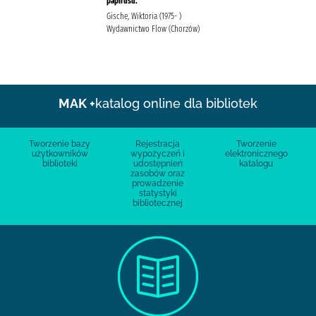
papirusu.
Gische, Wiktoria (1975- )
Wydawnictwo Flow (Chorzów)
MAK +
katalog online dla bibliotek
Tworzenie bazy
Rejestracja
Tworzenie
użytkowników
wypożyczeń i
elektronicznego
biblioteki
udostępnień
katalogu
zasobów oraz
prowadzenie
statystyki
bibliotecznej