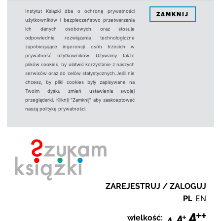
Instytut Książki dba o ochronę prywatności
ZAMKNIJ
użytkowników i bezpieczeństwo przetwarzania
ich danych osobowych oraz stosuje
odpowiednie rozwiązania technologiczne
zapobiegające ingerencji osób trzecich w
prywatność użytkowników. Używamy także
plików cookies, by ułatwić korzystanie z naszych
serwisów oraz do celów statystycznych.Jeśli nie
chcesz, by pliki cookies były zapisywane na
Twoim dysku zmień ustawienia swojej
przeglądarki. Kliknij "Zamknij" aby zaakceptować
naszą politykę prywatności.
ZAREJESTRUJ / ZALOGUJ
PL
EN
wielkość: