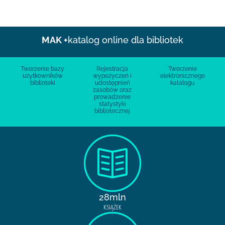
MAK +
katalog online dla bibliotek
Tworzenie bazy
Rejestracja
Tworzenie
użytkowników
wypożyczeń i
elektronicznego
biblioteki
udostępnień
katalogu
zasobów oraz
prowadzenie
statystyki
bibliotecznej
28mln
KSIĄŻEK