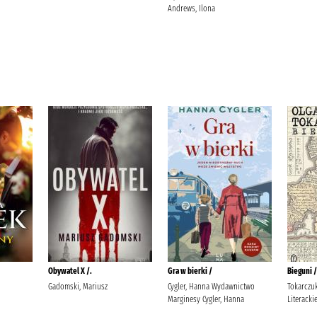
Andrews, Ilona
Obywatel X /.
Gra w bierki /
Bieguni /
Gadomski, Mariusz
Cygler, Hanna Wydawnictwo
Tokarczu
Marginesy Cygler, Hanna
Literacki