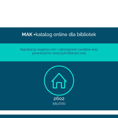
MAK +
katalog online dla bibliotek
Rejestracja wypożyczeń i udostępnień zasobów oraz
prowadzenie statystyki bibliotecznej
2602
BIBLIOTEKI