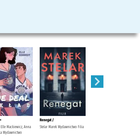
=
Renegat /
Pozwól mi być przy Tobie /
 Elle Mackiewicz, Anna
Stelar Marek Wydawnictwo Filia
Sońska, Natalia Agencja
-ka Wydawnictwo
Wydawniczo-Reklamowa Skarpa
Warszawska Sońska, Natalia