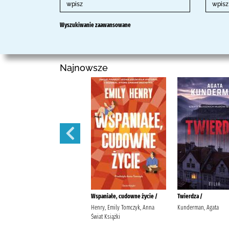
Wyszukiwanie zaawansowane
Najnowsze
Las papierowy /
Wspaniałe, cudowne życie /
Twierdza /
Puzyńska, Katarzyna (1985- )
Henry, Emily Tomczyk, Anna
Kunderman, Agata
Prószyński Media Puzyńska,
Świat Książki
Katarzyna (1985- )