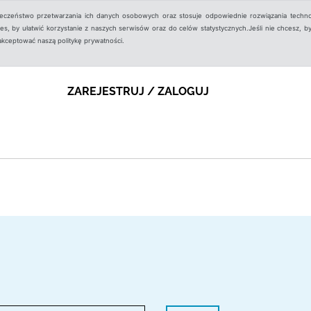
ieczeństwo przetwarzania ich danych osobowych oraz stosuje odpowiednie rozwiązania techno
, by ułatwić korzystanie z naszych serwisów oraz do celów statystycznych.Jeśli nie chcesz, by
aakceptować naszą politykę prywatności.
ZAREJESTRUJ / ZALOGUJ