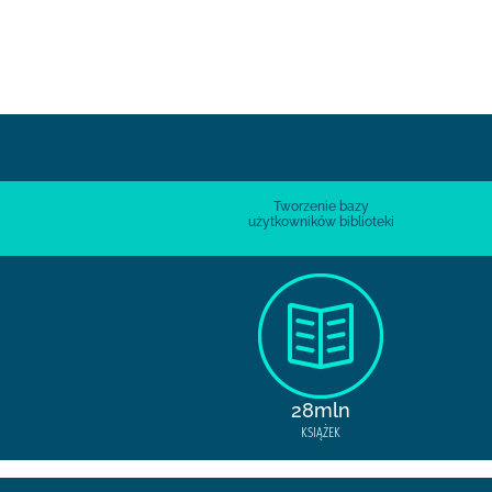
Tworzenie bazy
użytkowników biblioteki
28mln
KSIĄŻEK