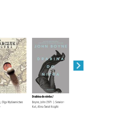
Drabina do nieba /
Schronisko, które przestało
istnieć /
k, Olga Wydawnictwo
Boyne, John (1971- ). Siewior-
e
Kuś, Alina Świat Książki
Gortych, Sławek Sauvignon,
Anna Publicat