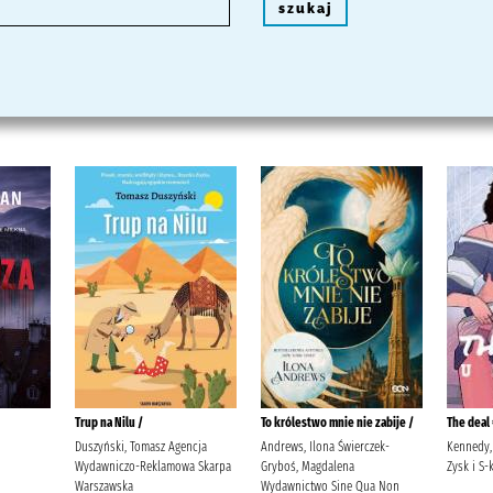
szukaj
Trup na Nilu /
To królestwo mnie nie zabije /
The deal 
Duszyński, Tomasz Agencja
Andrews, Ilona Świerczek-
Kennedy,
Wydawniczo-Reklamowa Skarpa
Gryboś, Magdalena
Zysk i S
Warszawska
Wydawnictwo Sine Qua Non