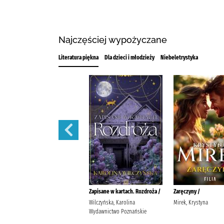
Najczęściej wypożyczane
Literatura piękna
Dla dzieci i młodzieży
Niebeletrystyka
Do trzech razy miłość /
Zapisane w kartach. Rozdroża /
Zaręczyny /
Mirek, Krystyna Wydawnictwo
Wilczyńska, Karolina
Mirek, Krystyna
Harde.
Wydawnictwo Poznańskie