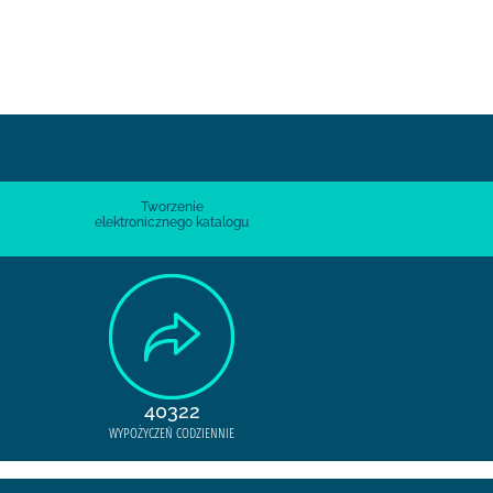
Tworzenie
elektronicznego katalogu
40322
WYPOŻYCZEŃ CODZIENNIE