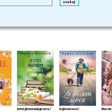
szukaj
Jesteś głosem mojego serca /
Za głosem serca /
Klucz do 