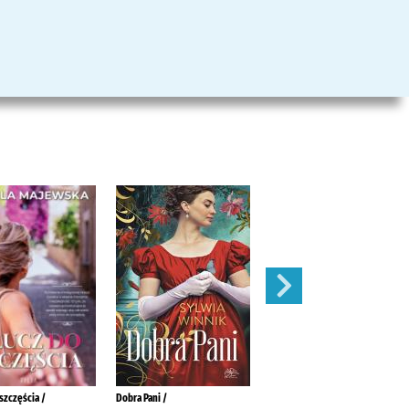
szczęścia /
Dobra Pani /
Bądź tak po prostu /