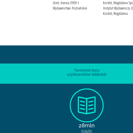
Kapczyńska, Anna Wydawnictwo
Greń, Hanna (1959-)
Kordel, Magdalena Sp
Replika
Wydawnictwo Poznańskie
Instytut Wydawniczy Z
Kordel, Magdalena
Tworzenie bazy
użytkowników biblioteki
28mln
KSIĄŻEK