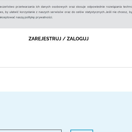
ieczeństwo przetwarzania ich danych osobowych oraz stosuje odpowiednie rozwiązania techno
, by ułatwić korzystanie z naszych serwisów oraz do celów statystycznych.Jeśli nie chcesz, by
aakceptować naszą politykę prywatności.
ZAREJESTRUJ / ZALOGUJ