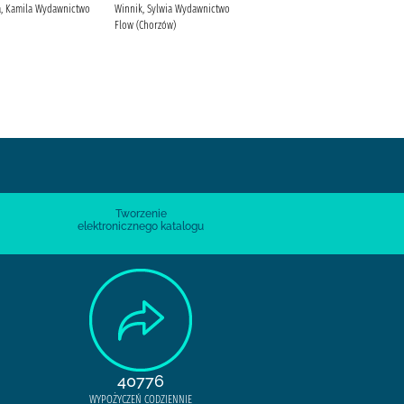
, Kamila Wydawnictwo
Winnik, Sylwia Wydawnictwo
Dobosz, Ewelina Zaczytani
Flow (Chorzów)
(wydawnictwo)
Tworzenie
elektronicznego katalogu
40776
WYPOŻYCZEŃ CODZIENNIE