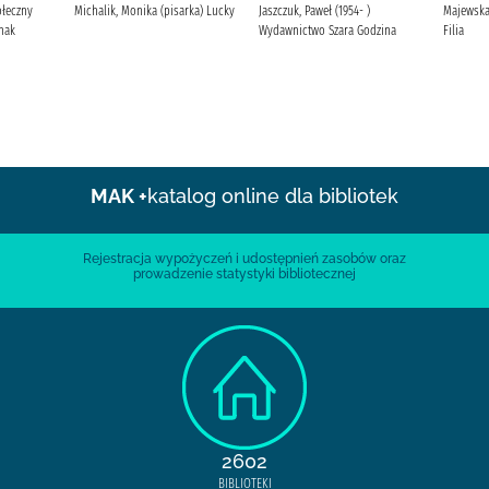
ołeczny
Michalik, Monika (pisarka) Lucky
Jaszczuk, Paweł (1954- )
Majewska
nak
Wydawnictwo Szara Godzina
Filia
MAK +
katalog online dla bibliotek
Rejestracja wypożyczeń i udostępnień zasobów oraz
prowadzenie statystyki bibliotecznej
2602
BIBLIOTEKI