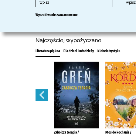
Wyszukiwanie zaawansowane
Najczęściej wypożyczane
Literatura piękna
Dla dzieci i młodzieży
Niebeletrystyka
Przedsionek szczęścia /
Zabójcza terapia /
Ktoś do kochania /