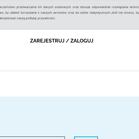
ieczeństwo przetwarzania ich danych osobowych oraz stosuje odpowiednie rozwiązania techno
, by ułatwić korzystanie z naszych serwisów oraz do celów statystycznych.Jeśli nie chcesz, by
aakceptować naszą politykę prywatności.
ZAREJESTRUJ / ZALOGUJ