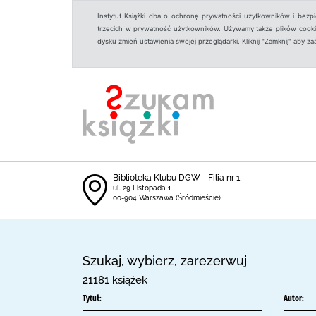
Instytut Książki dba o ochronę prywatności użytkowników i bezp
trzecich w prywatność użytkowników. Używamy także plików cookies
dysku zmień ustawienia swojej przeglądarki. Kliknij "Zamknij" aby z
Biblioteka Klubu DGW - Filia nr 1
ul. 29 Listopada 1
00-904 Warszawa (Śródmieście)
Szukaj, wybierz, zarezerwuj
21181 książek
Tytuł:
Autor: