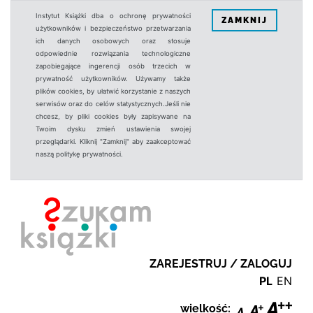
Instytut Książki dba o ochronę prywatności
ZAMKNIJ
użytkowników i bezpieczeństwo przetwarzania
ich danych osobowych oraz stosuje
odpowiednie rozwiązania technologiczne
zapobiegające ingerencji osób trzecich w
prywatność użytkowników. Używamy także
plików cookies, by ułatwić korzystanie z naszych
serwisów oraz do celów statystycznych.Jeśli nie
chcesz, by pliki cookies były zapisywane na
Twoim dysku zmień ustawienia swojej
przeglądarki. Kliknij "Zamknij" aby zaakceptować
naszą politykę prywatności.
ZAREJESTRUJ / ZALOGUJ
PL
EN
wielkość: