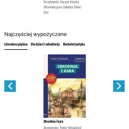
Toczyłowski, Kacper Klinika
Obserwacyjno-Zakaźna Dzieci
(Uni
Najczęściej wypożyczane
Literatura piękna
Dla dzieci i młodzieży
Niebeletrystyka
Zbrodnia i kara
Dostoevskij, Fedor Mihajlovič