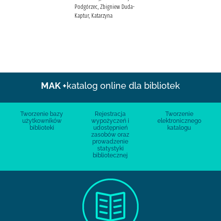
Podgórzec, Zbigniew Duda-
Kaptur, Katarzyna
MAK +
katalog online dla bibliotek
Tworzenie bazy
Rejestracja
Tworzenie
użytkowników
wypożyczeń i
elektronicznego
biblioteki
udostępnień
katalogu
zasobów oraz
prowadzenie
statystyki
bibliotecznej