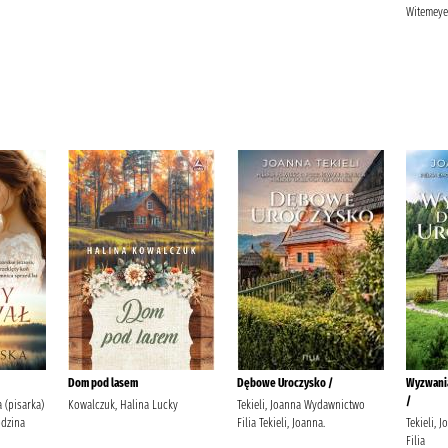
Witemeyer, Karen.
Dębowe Uroczysko /
Wyzwania Dębowego Uroczyska
Lista marzeń /
/
Tekieli, Joanna Wydawnictwo
Kardasz, Nika Wydaw
Filia Tekieli, Joanna.
Tekieli, Joanna Wydawnictwo
Replika
Filia