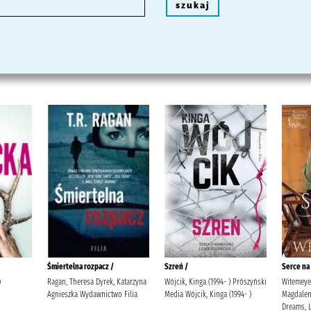
szukaj
Oleńka :
Obsesja matki /
Niezłomne serca /
Sawicka, Wioletta (pisarka)
Ragan, Theresa Dyrek, Katarzyna
Witemeyer, Karen Peter
Prószyński Media Sawicka,
Agnieszka Wydawnictwo Filia
Magdalena Wydawnict
Wioletta (pisarka).
Dreams, Lidia Miś-Now