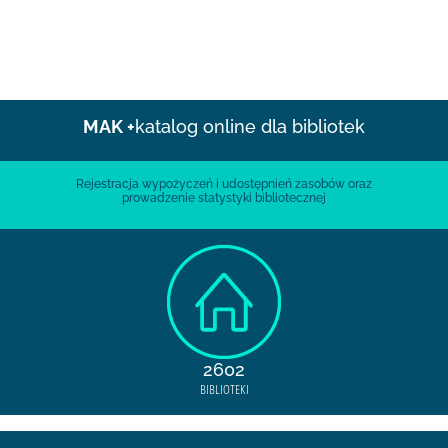
MAK +
katalog online dla bibliotek
Rejestracja wypożyczeń i udostępnień zasobów oraz
prowadzenie statystyki bibliotecznej
2602
BIBLIOTEKI