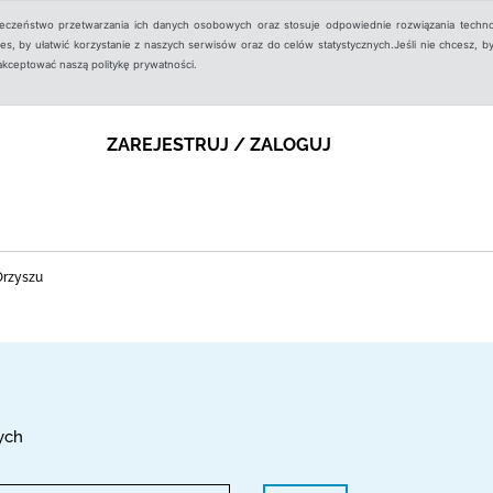
ieczeństwo przetwarzania ich danych osobowych oraz stosuje odpowiednie rozwiązania techno
, by ułatwić korzystanie z naszych serwisów oraz do celów statystycznych.Jeśli nie chcesz, by
aakceptować naszą politykę prywatności.
ZAREJESTRUJ / ZALOGUJ
Orzyszu
ych