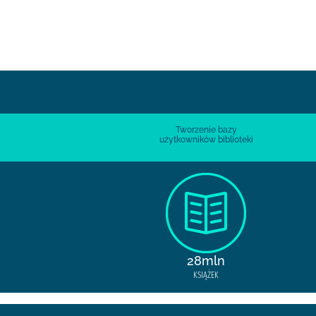
Tworzenie bazy
użytkowników biblioteki
28mln
KSIĄŻEK