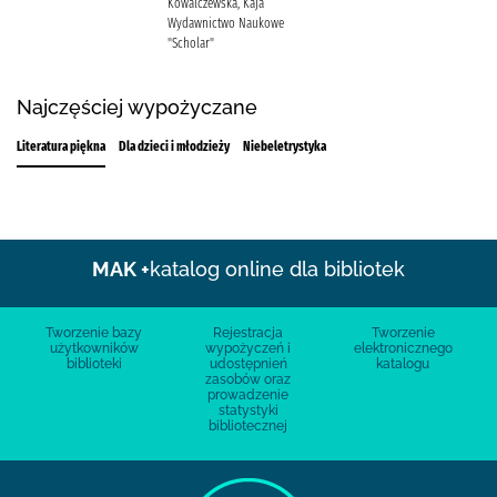
Kowalczewska, Kaja
Wydawnictwo Naukowe
"Scholar"
Najczęściej wypożyczane
Literatura piękna
Dla dzieci i młodzieży
Niebeletrystyka
MAK +
katalog online dla bibliotek
Tworzenie bazy
Rejestracja
Tworzenie
użytkowników
wypożyczeń i
elektronicznego
biblioteki
udostępnień
katalogu
zasobów oraz
prowadzenie
statystyki
bibliotecznej