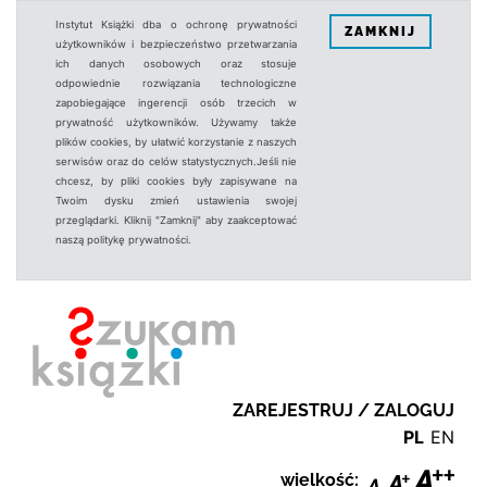
Instytut Książki dba o ochronę prywatności
ZAMKNIJ
użytkowników i bezpieczeństwo przetwarzania
ich danych osobowych oraz stosuje
odpowiednie rozwiązania technologiczne
zapobiegające ingerencji osób trzecich w
prywatność użytkowników. Używamy także
plików cookies, by ułatwić korzystanie z naszych
serwisów oraz do celów statystycznych.Jeśli nie
chcesz, by pliki cookies były zapisywane na
Twoim dysku zmień ustawienia swojej
przeglądarki. Kliknij "Zamknij" aby zaakceptować
naszą politykę prywatności.
ZAREJESTRUJ / ZALOGUJ
PL
EN
wielkość: