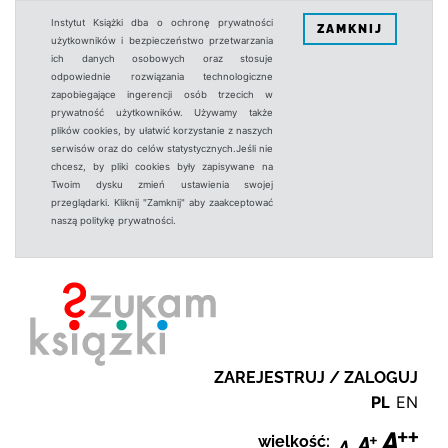
Instytut Książki dba o ochronę prywatności
ZAMKNIJ
użytkowników i bezpieczeństwo przetwarzania
ich danych osobowych oraz stosuje
odpowiednie rozwiązania technologiczne
zapobiegające ingerencji osób trzecich w
prywatność użytkowników. Używamy także
plików cookies, by ułatwić korzystanie z naszych
serwisów oraz do celów statystycznych.Jeśli nie
chcesz, by pliki cookies były zapisywane na
Twoim dysku zmień ustawienia swojej
przeglądarki. Kliknij "Zamknij" aby zaakceptować
naszą politykę prywatności.
ZAREJESTRUJ / ZALOGUJ
PL
EN
wielkość: