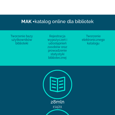
MAK +
katalog online dla bibliotek
Tworzenie bazy
Rejestracja
Tworzenie
użytkowników
wypożyczeń i
elektronicznego
biblioteki
udostępnień
katalogu
zasobów oraz
prowadzenie
statystyki
bibliotecznej
28mln
KSIĄŻEK