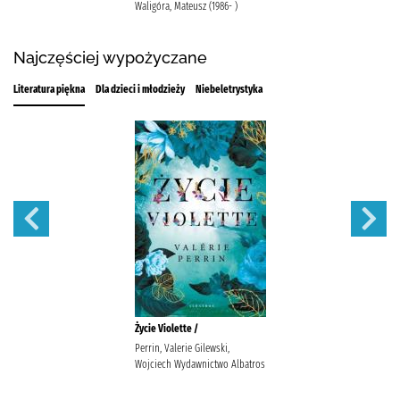
Waligóra, Mateusz (1986- )
Najczęściej wypożyczane
Literatura piękna
Dla dzieci i młodzieży
Niebeletrystyka
Życie Violette /
Perrin, Valerie Gilewski,
Wojciech Wydawnictwo Albatros