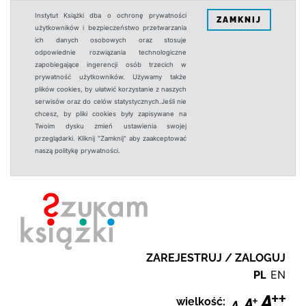
Instytut Książki dba o ochronę prywatności
ZAMKNIJ
użytkowników i bezpieczeństwo przetwarzania
ich danych osobowych oraz stosuje
odpowiednie rozwiązania technologiczne
zapobiegające ingerencji osób trzecich w
prywatność użytkowników. Używamy także
plików cookies, by ułatwić korzystanie z naszych
serwisów oraz do celów statystycznych.Jeśli nie
chcesz, by pliki cookies były zapisywane na
Twoim dysku zmień ustawienia swojej
przeglądarki. Kliknij "Zamknij" aby zaakceptować
naszą politykę prywatności.
ZAREJESTRUJ / ZALOGUJ
PL
EN
wielkość: