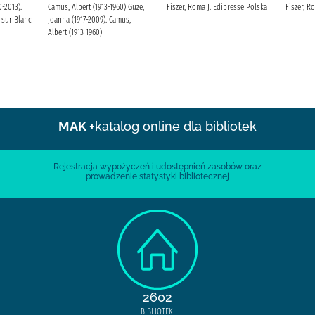
-2013).
Camus, Albert (1913-1960) Guze,
Fiszer, Roma J. Edipresse Polska
Fiszer, R
 sur Blanc
Joanna (1917-2009). Camus,
Albert (1913-1960)
MAK +
katalog online dla bibliotek
Rejestracja wypożyczeń i udostępnień zasobów oraz
prowadzenie statystyki bibliotecznej
2602
BIBLIOTEKI