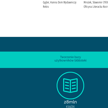
Tolkien, J. R. R. Skibniewska,
Cygler, Hanna Dom Wydawniczy
Mrożek, Sławomir (1930
Maria Wydawnictwo Iskry. Lewik,
Rebis
Oficyna Literacka Noir
Włodzimierz (1905-1962).
Tworzenie bazy
użytkowników biblioteki
28mln
KSIĄŻEK