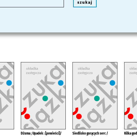
szukaj
Dżuma ; Upadek : [powieści]/
Siedlisko gorących serc /
Kilka god