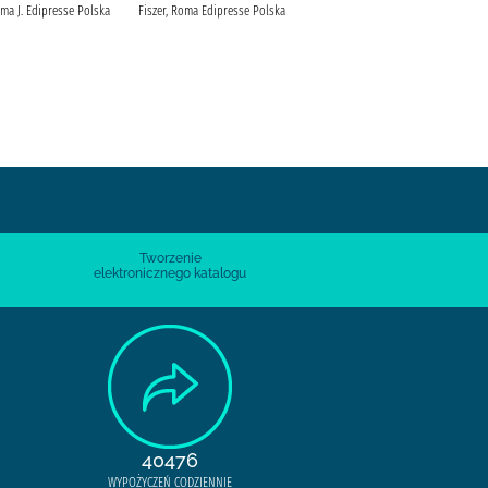
oma J. Edipresse Polska
Fiszer, Roma Edipresse Polska
Fiszer, Roma Edipresse Polska
Tworzenie
elektronicznego katalogu
40476
WYPOŻYCZEŃ CODZIENNIE