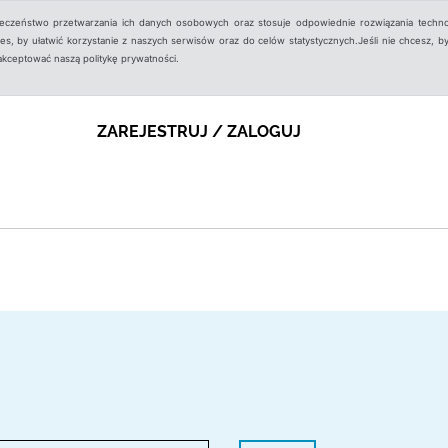
ieczeństwo przetwarzania ich danych osobowych oraz stosuje odpowiednie rozwiązania techno
, by ułatwić korzystanie z naszych serwisów oraz do celów statystycznych.Jeśli nie chcesz, by
aakceptować naszą politykę prywatności.
ZAREJESTRUJ / ZALOGUJ