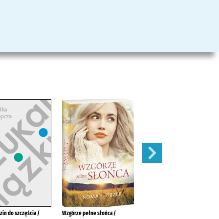
zin do szczęścia /
Wzgórze pełne słońca /
Sezon na szczęście /