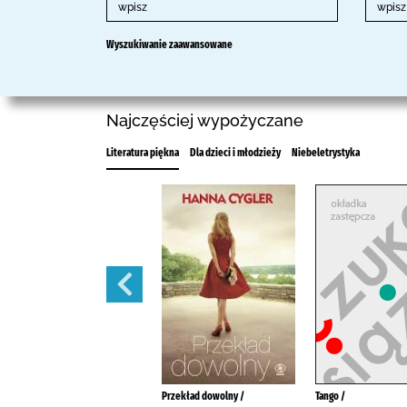
Wyszukiwanie zaawansowane
Najczęściej wypożyczane
Literatura piękna
Dla dzieci i młodzieży
Niebeletrystyka
Hobbit czyli tam i z powrotem /
Przekład dowolny /
Tango /