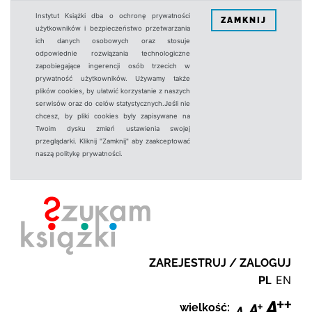
Instytut Książki dba o ochronę prywatności
ZAMKNIJ
użytkowników i bezpieczeństwo przetwarzania
ich danych osobowych oraz stosuje
odpowiednie rozwiązania technologiczne
zapobiegające ingerencji osób trzecich w
prywatność użytkowników. Używamy także
plików cookies, by ułatwić korzystanie z naszych
serwisów oraz do celów statystycznych.Jeśli nie
chcesz, by pliki cookies były zapisywane na
Twoim dysku zmień ustawienia swojej
przeglądarki. Kliknij "Zamknij" aby zaakceptować
naszą politykę prywatności.
ZAREJESTRUJ / ZALOGUJ
PL
EN
wielkość: