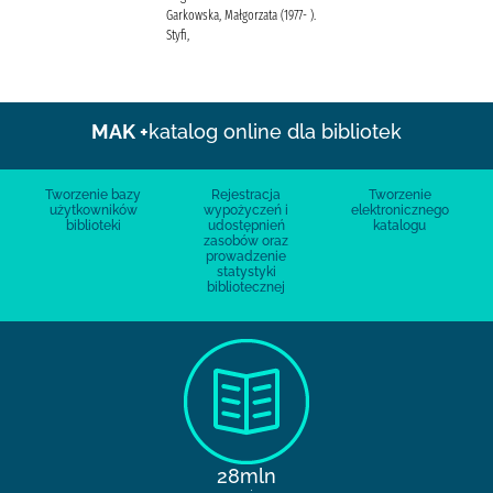
Garkowska, Małgorzata (1977- ).
Styfi,
MAK +
katalog online dla bibliotek
Tworzenie bazy
Rejestracja
Tworzenie
użytkowników
wypożyczeń i
elektronicznego
biblioteki
udostępnień
katalogu
zasobów oraz
prowadzenie
statystyki
bibliotecznej
28mln