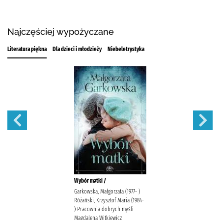
Najczęściej wypożyczane
Literatura piękna
Dla dzieci i młodzieży
Niebeletrystyka
Wybór matki /
Garkowska, Małgorzata (1977- )
Różański, Krzysztof Maria (1984-
) Pracownia dobrych myśli
Magdalena Witkiewicz